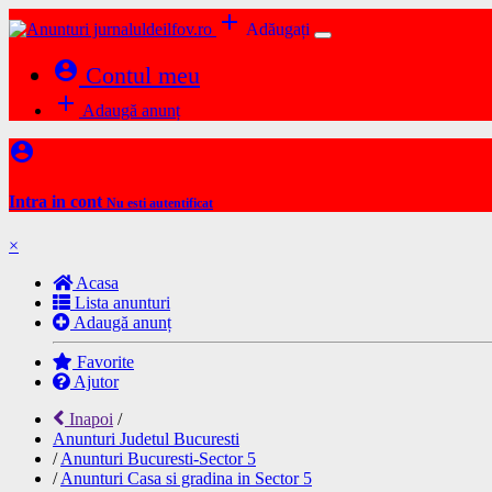
add
Adăugați
account_circle
Contul meu
add
Adaugă anunț
account_circle
Intra in cont
Nu esti autentificat
×
Acasa
Lista anunturi
Adaugă anunț
Favorite
Ajutor
Inapoi
/
Anunturi Judetul Bucuresti
/
Anunturi Bucuresti-Sector 5
/
Anunturi Casa si gradina in Sector 5