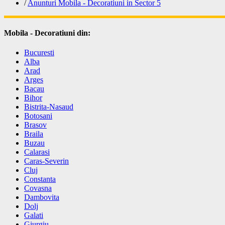
/
Anunturi Mobila - Decoratiuni in Sector 5
Mobila - Decoratiuni din:
Bucuresti
Alba
Arad
Arges
Bacau
Bihor
Bistrita-Nasaud
Botosani
Brasov
Braila
Buzau
Calarasi
Caras-Severin
Cluj
Constanta
Covasna
Dambovita
Dolj
Galati
Giurgiu