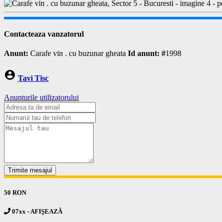
Contacteaza vanzatorul
Anunt:
Carafe vin . cu buzunar gheata
Id anunt: #
1998
account_circle
Tavi Tisc
Anunturile utilizatorului
Trimite mesajul
50 RON
07xx - AFIŞEAZĂ