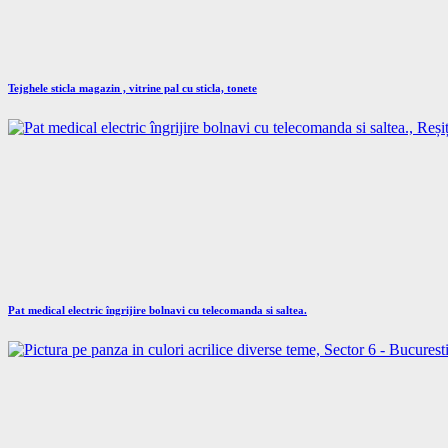
Tejghele sticla magazin , vitrine pal cu sticla, tonete
Pat medical electric îngrijire bolnavi cu telecomanda si saltea.