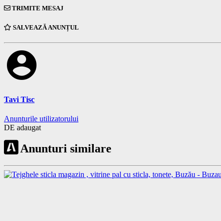
TRIMITE MESAJ
SALVEAZĂ ANUNȚUL
account_circle
Tavi Tisc
Anunturile utilizatorului
DE adaugat
Anunturi similare