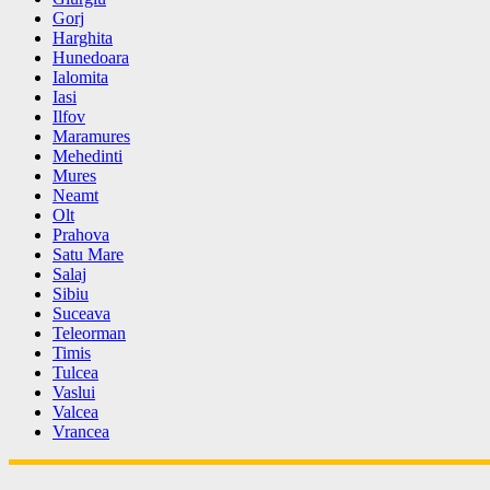
Gorj
Harghita
Hunedoara
Ialomita
Iasi
Ilfov
Maramures
Mehedinti
Mures
Neamt
Olt
Prahova
Satu Mare
Salaj
Sibiu
Suceava
Teleorman
Timis
Tulcea
Vaslui
Valcea
Vrancea