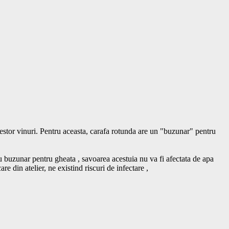
estor vinuri. Pentru aceasta, carafa rotunda are un "buzunar" pentru 
u buzunar pentru gheata , savoarea acestuia nu va fi afectata de apa 
rezultata din topirea ghetii./ https://www.facebook.com/carafedevin/. atelierul face livrai fara probleme in aceasta perioada prin curier sau ridicare din atelier, ne existind riscuri de infectare ,			