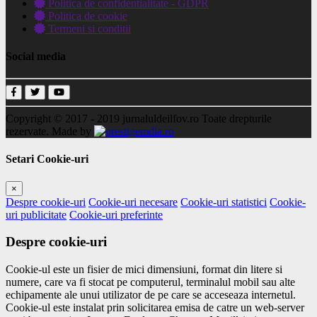
Politica de confidentialitate - GDPR
Politica de cookie
Termeni si conditii
Social media
Copyright © 2017 - 2019
jurnaluldeilfov.ro
Toate drepturile
rezervate.
Made by
Setari Cookie-uri
×
Despre cookie-uri
Cookie-uri necesare
Cookie-uri statistici
Cookie-
uri publicitate
Cookie-uri preferinte
Despre cookie-uri
Cookie-ul este un fisier de mici dimensiuni, format din litere si
numere, care va fi stocat pe computerul, terminalul mobil sau alte
echipamente ale unui utilizator de pe care se acceseaza internetul.
Cookie-ul este instalat prin solicitarea emisa de catre un web-server