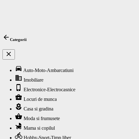
arrow_back
Categorii
close
directions_car
Auto-Moto-Ambarcatiuni
business
Imobiliare
phone_iphone
Electronice-Electrocasnice
business_center
Locuri de munca
local_florist
Casa si gradina
shopping_basket
Moda si frumusete
child_friendly
Mama si copilul
directions_bike
Hobby-Sport-Timp liber