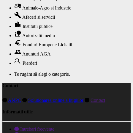
agriculture
Animale-Agro si Industrie
build
Afaceri si servicii
location_city
Institutii publice
nature_people
Autorizatii mediu
euro
Fonduri Europene Licitatii
group
Anunturi AGA
search_off
Pierderi
Te rugăm să alegi o categorie.
Contact
ANPC
Solutionarea online a litigiilor
Contact
Informatii utile
Intrebari frecvente