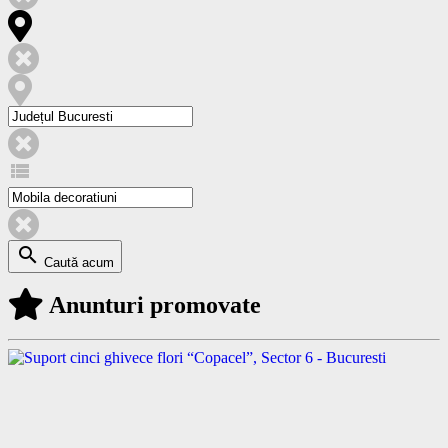
view_list
search
Caută acum
Anunturi promovate