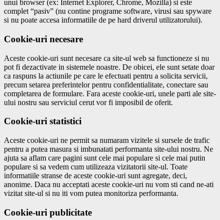
unui browser (ex: Internet Explorer, Chrome, Mozilla) si este
complet “pasiv” (nu contine programe software, virusi sau spyware
si nu poate accesa informatiile de pe hard driverul utilizatorului).
Cookie-uri necesare
Aceste cookie-uri sunt necesare ca site-ul web sa functioneze si nu
pot fi dezactivate in sistemele noastre. De obicei, ele sunt setate doar
ca raspuns la actiunile pe care le efectuati pentru a solicita servicii,
precum setarea preferintelor pentru confidentialitate, conectare sau
completarea de formulare. Fara aceste cookie-uri, unele parti ale site-
ului nostru sau serviciul cerut vor fi imposibil de oferit.
Cookie-uri statistici
Aceste cookie-uri ne permit sa numaram vizitele si sursele de trafic
pentru a putea masura si imbunatati performanta site-ului nostru. Ne
ajuta sa aflam care pagini sunt cele mai populare si cele mai putin
populare si sa vedem cum utilizeaza vizitatorii site-ul. Toate
informatiile stranse de aceste cookie-uri sunt agregate, deci,
anonime. Daca nu acceptati aceste cookie-uri nu vom sti cand ne-ati
vizitat site-ul si nu iti vom putea monitoriza performanta.
Cookie-uri publicitate