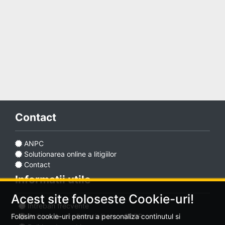
Adaugă
anunț
Contact
Favorite
ANPC
Solutionarea online a litigiilor
Ajutor
Contact
Informatii utile
Acest site foloseste Cookie-uri!
Intrebari frecvente
Politica de confidentialitate - GDPR
Folosim cookie-uri pentru a personaliza continutul si