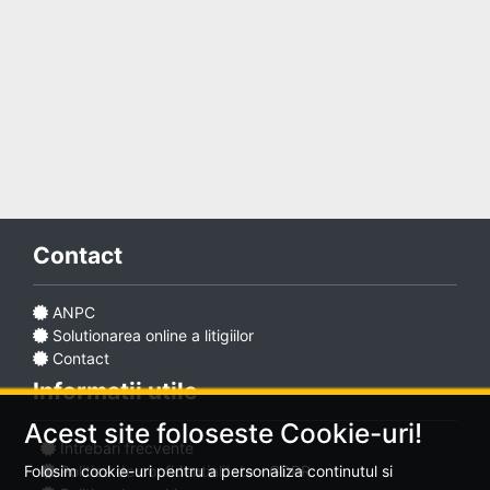
Adaugă
anunț
Contact
Favorite
ANPC
Solutionarea online a litigiilor
Ajutor
Contact
Informatii utile
Acest site foloseste Cookie-uri!
Intrebari frecvente
Politica de confidentialitate - GDPR
Folosim cookie-uri pentru a personaliza continutul si