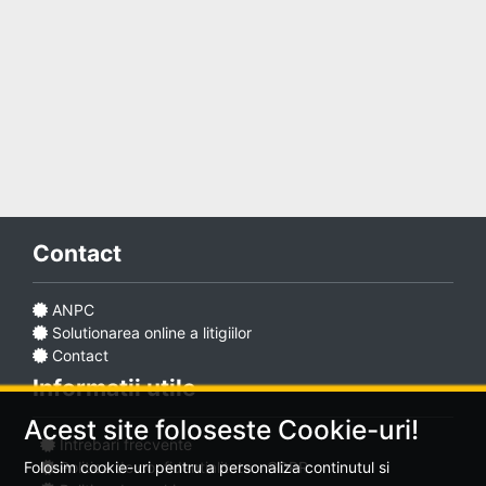
Adaugă
anunț
Contact
Favorite
ANPC
Solutionarea online a litigiilor
Ajutor
Contact
Informatii utile
Acest site foloseste Cookie-uri!
Intrebari frecvente
Politica de confidentialitate - GDPR
Folosim cookie-uri pentru a personaliza continutul si