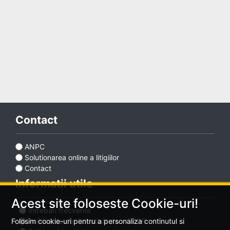
Adaugă
anunț
Contact
Favorite
ANPC
Solutionarea online a litigiilor
Ajutor
Contact
Informatii utile
Acest site foloseste Cookie-uri!
Intrebari frecvente
Politica de confidentialitate - GDPR
Folosim cookie-uri pentru a personaliza continutul si