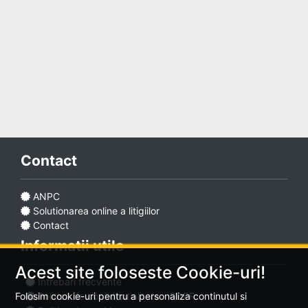
Adaugă
anunț
Contact
Favorite
ANPC
Solutionarea online a litigiilor
Ajutor
Contact
Informatii utile
Acest site foloseste Cookie-uri!
Intrebari frecvente
Politica de confidentialitate - GDPR
Folosim cookie-uri pentru a personaliza continutul si