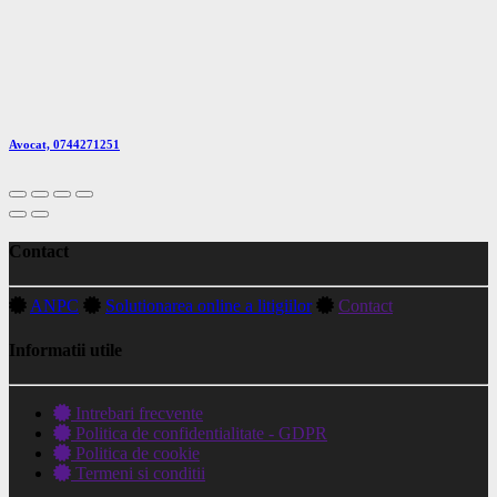
Avocat, 0744271251
Contact
ANPC
Solutionarea online a litigiilor
Contact
Informatii utile
Intrebari frecvente
Politica de confidentialitate - GDPR
Politica de cookie
Termeni si conditii