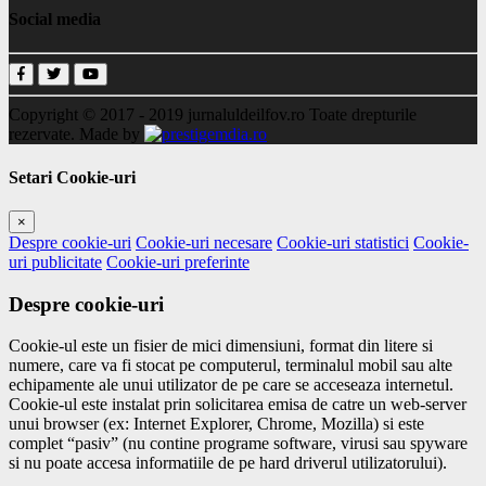
Social media
Copyright © 2017 - 2019
jurnaluldeilfov.ro
Toate drepturile
rezervate.
Made by
Setari Cookie-uri
×
Despre cookie-uri
Cookie-uri necesare
Cookie-uri statistici
Cookie-
uri publicitate
Cookie-uri preferinte
Despre cookie-uri
Cookie-ul este un fisier de mici dimensiuni, format din litere si
numere, care va fi stocat pe computerul, terminalul mobil sau alte
echipamente ale unui utilizator de pe care se acceseaza internetul.
Cookie-ul este instalat prin solicitarea emisa de catre un web-server
unui browser (ex: Internet Explorer, Chrome, Mozilla) si este
complet “pasiv” (nu contine programe software, virusi sau spyware
si nu poate accesa informatiile de pe hard driverul utilizatorului).