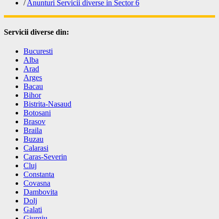
/
Anunturi Servicii diverse in Sector 6
Servicii diverse din:
Bucuresti
Alba
Arad
Arges
Bacau
Bihor
Bistrita-Nasaud
Botosani
Brasov
Braila
Buzau
Calarasi
Caras-Severin
Cluj
Constanta
Covasna
Dambovita
Dolj
Galati
Giurgiu