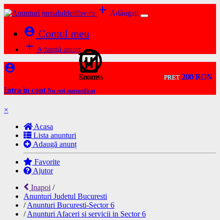
add
Adăugați
account_circle
Contul meu
add
Adaugă anunț
account_circle
Success
Eroare
200 RON
200 RON
200 RON
200 RON
200 RON
PRET
PRET
PRET
PRET
PRET
Intra in cont
Nu esti autentificat
×
Acasa
Lista anunturi
Adaugă anunț
Favorite
Ajutor
Inapoi
/
Anunturi Judetul Bucuresti
/
Anunturi Bucuresti-Sector 6
/
Anunturi Afaceri si servicii in Sector 6