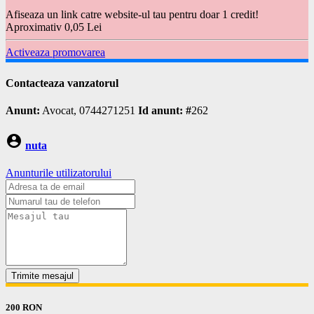
Afiseaza un link catre website-ul tau pentru doar 1 credit!
Aproximativ 0,05 Lei
Activeaza promovarea
Contacteaza vanzatorul
Anunt:
Avocat, 0744271251
Id anunt: #
262
account_circle
nuta
Anunturile utilizatorului
Trimite mesajul
200 RON