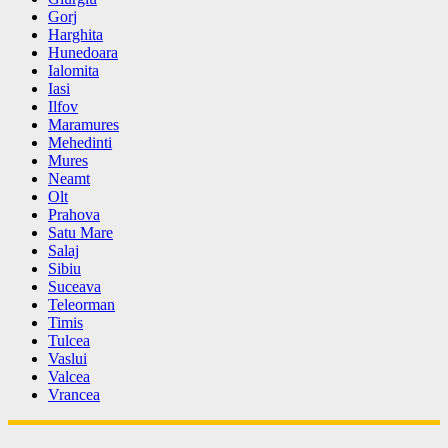
Gorj
Harghita
Hunedoara
Ialomita
Iasi
Ilfov
Maramures
Mehedinti
Mures
Neamt
Olt
Prahova
Satu Mare
Salaj
Sibiu
Suceava
Teleorman
Timis
Tulcea
Vaslui
Valcea
Vrancea