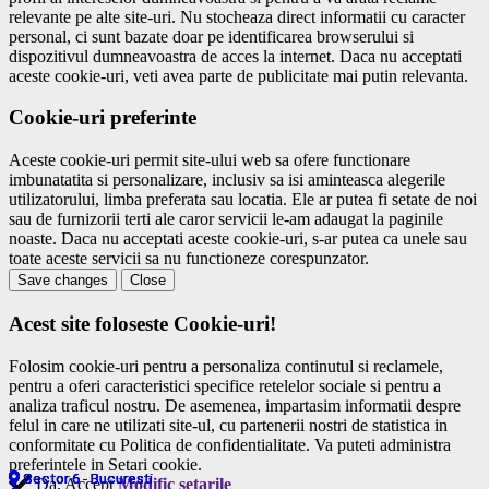
relevante pe alte site-uri. Nu stocheaza direct informatii cu caracter
personal, ci sunt bazate doar pe identificarea browserului si
dispozitivul dumneavoastra de acces la internet. Daca nu acceptati
aceste cookie-uri, veti avea parte de publicitate mai putin relevanta.
Cookie-uri preferinte
Aceste cookie-uri permit site-ului web sa ofere functionare
imbunatatita si personalizare, inclusiv sa isi aminteasca alegerile
utilizatorului, limba preferata sau locatia. Ele ar putea fi setate de noi
sau de furnizorii terti ale caror servicii le-am adaugat la paginile
noaste. Daca nu acceptati aceste cookie-uri, s-ar putea ca unele sau
toate aceste servicii sa nu functioneze corespunzator.
Save changes
Close
Acest site foloseste Cookie-uri!
Folosim cookie-uri pentru a personaliza continutul si reclamele,
pentru a oferi caracteristici specifice retelelor sociale si pentru a
analiza traficul nostru. De asemenea, impartasim informatii despre
felul in care ne utilizati site-ul, cu partenerii nostri de statistica in
conformitate cu Politica de confidentialitate. Va puteti administra
preferintele in Setari cookie.
Sector 6 - Bucuresti
Sector 6 - Bucuresti
Sector 6 - Bucuresti
Sector 6 - Bucuresti
Sector 6 - Bucuresti
Da, Accept
Modific setarile