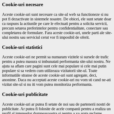
Cookie-uri necesare
Aceste cookie-uri sunt necesare ca site-ul web sa functioneze si nu
pot fi dezactivate in sistemele noastre. De obicei, ele sunt setate doar
ca raspuns la actiunile pe care le efectuati pentru a solicita servicii,
precum setarea preferintelor pentru confidentialitate, conectare sau
completarea de formulare. Fara aceste cookie-uri, unele parti ale site-
ului nostru sau serviciul cerut vor fi imposibil de oferit.
Cookie-uri statistici
Aceste cookie-uri ne permit sa numaram vizitele si sursele de trafic
pentru a putea masura si imbunatati performanta site-ului nostru. Ne
ajuta sa aflam care pagini sunt cele mai populare si cele mai putin
populare si sa vedem cum utilizeaza vizitatorii site-ul. Toate
informatiile stranse de aceste cookie-uri sunt agregate, deci,
anonime. Daca nu acceptati aceste cookie-uri nu vom sti cand ne-ati
vizitat site-ul si nu iti vom putea monitoriza performanta.
Cookie-uri publicitate
Aceste cookie-uri ar putea fi setate de noi sau de partenerii nostri de
publicitate. Ar putea fi folosite de acele companii pentru a realiza un
profil al intereselor dumneavoastra si pentru a va arata reclame