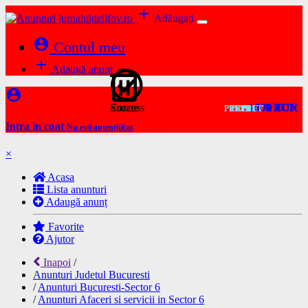
add
Adăugați
account_circle
Contul meu
add
Adaugă anunț
account_circle
Success
Eroare
1000 RON
1000 RON
100 RON
179 EUR
1 RON
1 RON
1 RON
1 EUR
1 EUR
PRET
PRET
PRET
PRET
PRET
PRET
PRET
PRET
PRET
Intra in cont
Nu esti autentificat
×
Acasa
Lista anunturi
Adaugă anunț
Favorite
Ajutor
Inapoi
/
Anunturi Judetul Bucuresti
/
Anunturi Bucuresti-Sector 6
/
Anunturi Afaceri si servicii in Sector 6