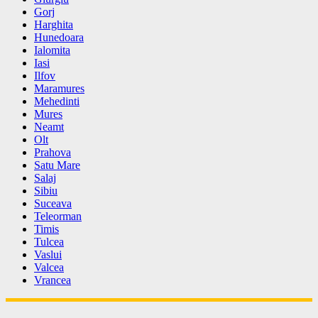
Gorj
Harghita
Hunedoara
Ialomita
Iasi
Ilfov
Maramures
Mehedinti
Mures
Neamt
Olt
Prahova
Satu Mare
Salaj
Sibiu
Suceava
Teleorman
Timis
Tulcea
Vaslui
Valcea
Vrancea