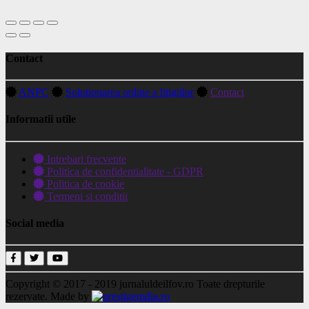
Contact
ANPC
Solutionarea online a litigiilor
Contact
Informatii utile
Intrebari frecvente
Politica de confidentialitate - GDPR
Politica de cookie
Termeni si conditii
Social media
Copyright © 2017 - 2019
jurnaluldeilfov.ro
Toate drepturile
rezervate.
Made by