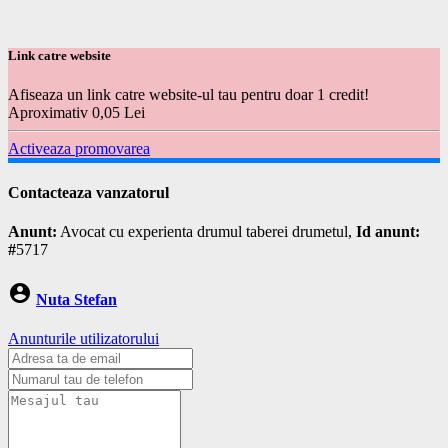
Link catre website
Afiseaza un link catre website-ul tau pentru doar 1 credit!
Aproximativ 0,05 Lei
Activeaza promovarea
Contacteaza vanzatorul
Anunt:
Avocat cu experienta drumul taberei drumetul,
Id anunt:
#
5717
account_circle
Nuta Stefan
Anunturile utilizatorului