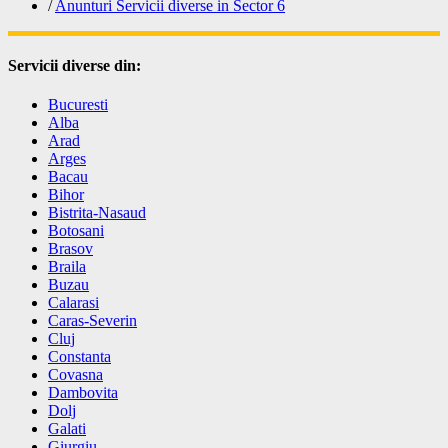
/
Anunturi Servicii diverse in Sector 6
Servicii diverse din:
Bucuresti
Alba
Arad
Arges
Bacau
Bihor
Bistrita-Nasaud
Botosani
Brasov
Braila
Buzau
Calarasi
Caras-Severin
Cluj
Constanta
Covasna
Dambovita
Dolj
Galati
Giurgiu