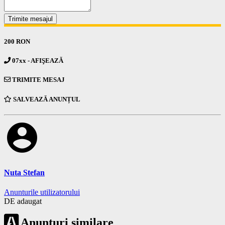
Trimite mesajul
200 RON
07xx - AFIŞEAZĂ
TRIMITE MESAJ
SALVEAZĂ ANUNȚUL
account_circle
Nuta Stefan
Anunturile utilizatorului
DE adaugat
Anunturi similare