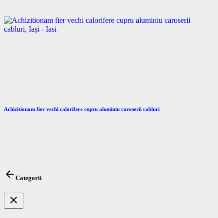
Achizitionam fier vechi calorifere cupru aluminiu caroserii cabluri
arrow_back
Categorii
close