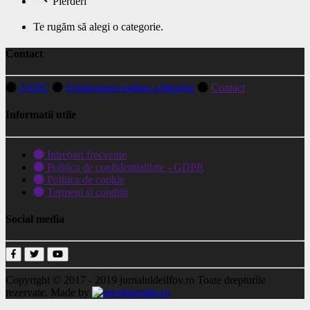
Pierderi
Te rugăm să alegi o categorie.
Contact
ANPC
Solutionarea online a litigiilor
Contact
Informatii utile
Intrebari frecvente
Politica de confidentialitate - GDPR
Politica de cookie
Termeni si conditii
Social media
Copyright © 2017 - 2019
jurnaluldeilfov.ro
Toate drepturile
rezervate.
Made by