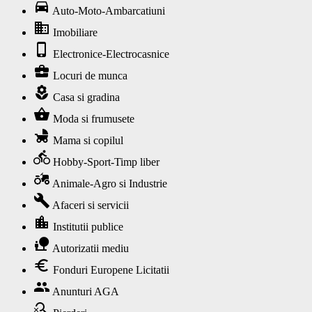
directions_car
Auto-Moto-Ambarcatiuni
business
Imobiliare
phone_iphone
Electronice-Electrocasnice
business_center
Locuri de munca
local_florist
Casa si gradina
shopping_basket
Moda si frumusete
child_friendly
Mama si copilul
directions_bike
Hobby-Sport-Timp liber
agriculture
Animale-Agro si Industrie
build
Afaceri si servicii
location_city
Institutii publice
nature_people
Autorizatii mediu
euro
Fonduri Europene Licitatii
group
Anunturi AGA
search_off