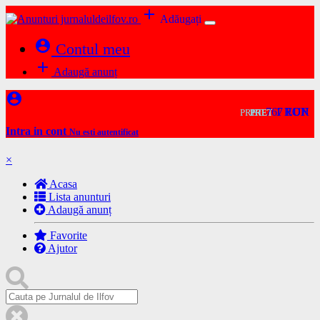
add
Adăugați
account_circle
Contul meu
add
Adaugă anunț
account_circle
767 EUR
1 RON
1 RON
PRET
PRET
PRET
Intra in cont
Nu esti autentificat
×
Acasa
Lista anunturi
Adaugă anunț
Favorite
Ajutor