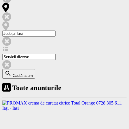
view_list
search
Caută acum
Toate anunturile