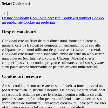
Setari Cookie-uri
×
Despre cookie-uri
Cookie-uri necesare
Cookie-uri statistici
Cookie-
uri publicitate
Cookie-uri preferinte
Despre cookie-uri
Cookie-ul este un fisier de mici dimensiuni, format din litere si
numere, care va fi stocat pe computerul, terminalul mobil sau alte
echipamente ale unui utilizator de pe care se acceseaza internetul.
Cookie-ul este instalat prin solicitarea emisa de catre un web-server
unui browser (ex: Internet Explorer, Chrome, Mozilla) si este
complet “pasiv” (nu contine programe software, virusi sau spyware
si nu poate accesa informatiile de pe hard driverul utilizatorului).
Cookie-uri necesare
Aceste cookie-uri sunt necesare ca site-ul web sa functioneze si nu
pot fi dezactivate in sistemele noastre. De obicei, ele sunt setate doar
ca raspuns la actiunile pe care le efectuati pentru a solicita servicii,
precum setarea preferintelor pentru confidentialitate, conectare sau
completarea de formulare. Fara aceste cookie-uri, unele parti ale site-
ului nostru sau serviciul cerut vor fi imposibil de oferit.