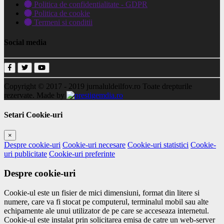
Politica de confidentialitate - GDPR
Politica de cookie
Termeni si conditii
Social media
Copyright © 2017 - 2019
jurnaluldeilfov.ro
Toate drepturile
rezervate.
Made by
Setari Cookie-uri
×
Despre cookie-uri
Cookie-uri necesare
Cookie-uri statistici
Cookie-
uri publicitate
Cookie-uri preferinte
Despre cookie-uri
Cookie-ul este un fisier de mici dimensiuni, format din litere si
numere, care va fi stocat pe computerul, terminalul mobil sau alte
echipamente ale unui utilizator de pe care se acceseaza internetul.
Cookie-ul este instalat prin solicitarea emisa de catre un web-server