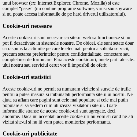
unui browser (ex: Internet Explorer, Chrome, Mozilla) si este
complet “pasiv” (nu contine programe software, virusi sau spyware
si nu poate accesa informatiile de pe hard driverul utilizatorului).
Cookie-uri necesare
Aceste cookie-uri sunt necesare ca site-ul web sa functioneze si nu
pot fi dezactivate in sistemele noastre. De obicei, ele sunt setate doar
ca raspuns la actiunile pe care le efectuati pentru a solicita servicii,
precum setarea preferintelor pentru confidentialitate, conectare sau
completarea de formulare. Fara aceste cookie-uri, unele parti ale site-
ului nostru sau serviciul cerut vor fi imposibil de oferit.
Cookie-uri statistici
Aceste cookie-uri ne permit sa numaram vizitele si sursele de trafic
pentru a putea masura si imbunatati performanta site-ului nostru. Ne
ajuta sa aflam care pagini sunt cele mai populare si cele mai putin
populare si sa vedem cum utilizeaza vizitatorii site-ul. Toate
informatiile stranse de aceste cookie-uri sunt agregate, deci,
anonime. Daca nu acceptati aceste cookie-uri nu vom sti cand ne-ati
vizitat site-ul si nu iti vom putea monitoriza performanta.
Cookie-uri publicitate