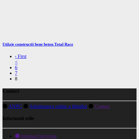
Utilaje constructii bene beton Total Race
‹ First
<
6
7
8
Contact
ANPC
Solutionarea online a litigiilor
Contact
Informatii utile
Intrebari frecvente