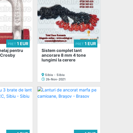
1 EUR
1 EUR
PRET
PRET
helaj pentru
Sistem complet lant
e Crosby
ancorare 8 mm 4 tone
lungimi la cerere
Sibiu - Sibiu
26-Nov-2021