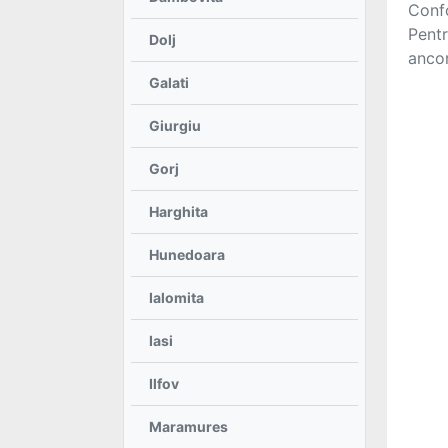
Confo
Pentr
Dolj
Galati
Giurgiu
Gorj
Harghita
Hunedoara
Ialomita
Iasi
Ilfov
Maramures