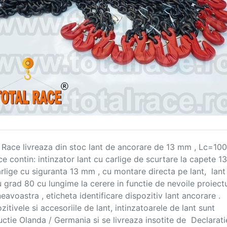
 Race livreaza din stoc lant de ancorare de 13 mm , Lc=100
e contin: intinzator lant cu carlige de scurtare la capete 1
arlige cu siguranta 13 mm , cu montare directa pe lant,  lant 
 grad 80 cu lungime la cerere in functie de nevoile proiectul
avoastra , eticheta identificare dispozitiv lant ancorare . 
zitivele si accesoriile de lant, intinzatoarele de lant sunt 
ctie Olanda / Germania si se livreaza insotite de  Declarati