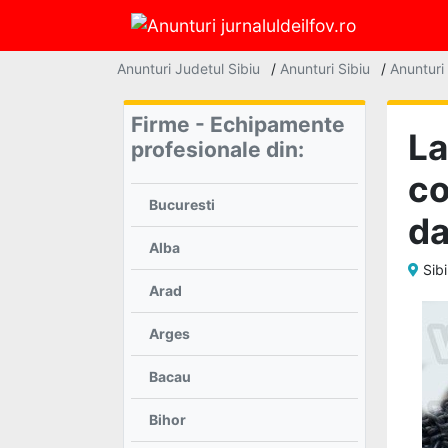
account_circle
Anunturi Judetul Sibiu
/
Anunturi Sibiu
/
Anunturi 
Intra
Firme - Echipamente
in
La
profesionale din:
cont
co
Nu
Bucuresti
esti
d
autentificat
Alba
Sibi
Arad
Acasa
Arges
Bacau
Lista
Bihor
anunturi