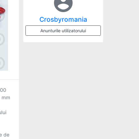
account_circle
Crosbyromania
Anunturile utilizatorului
00 
3 mm 
ui 
e de 