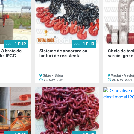
1 EUR
1 EUR
PRET
PRET
 3 brate de
Sisteme de ancorare cu
Cheie de tac
del IPCC
lanturi de rezistenta
sarcini grel
Sibiu - Sibiu
Vaslui - Vaslui
26-Nov-2021
26-Nov-2021