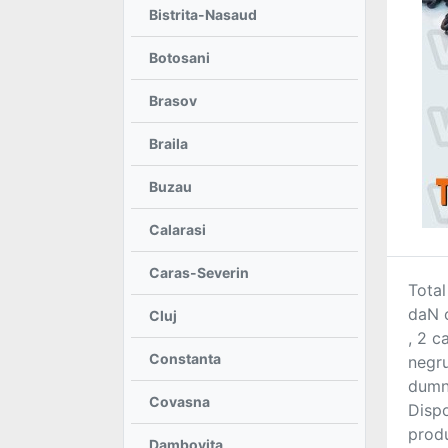
Bistrita-Nasaud
Botosani
Adaugă
Brasov
anunț
Braila
Buzau
Favorite
Calarasi
Caras-Severin
Total
daN c
Cluj
Ajutor
, 2 c
Constanta
negru
dumne
Covasna
Dispo
produ
Dambovita