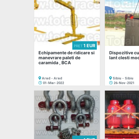
1 EUR
PRET
Echipamente de ridicare si
Dispozitive cu
manevrare paleti de
lant clesti mo
caramida , BCA
Arad - Arad
Sibiu - Sibiu
01-Mar-2022
26-Nov-2021