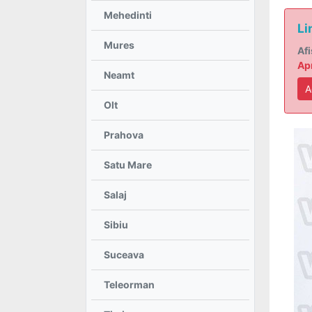
Mehedinti
Li
Mures
Afi
Apr
Neamt
A
Olt
Prahova
Satu Mare
Salaj
Sibiu
Suceava
Teleorman