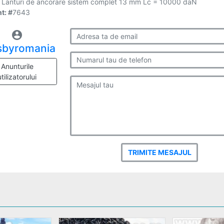
Lanturi de ancorare sistem complet 13 mm Lc = 10000 daN
t: #
7643
account_circle
sbyromania
Anunturile
utilizatorului
TRIMITE MESAJUL