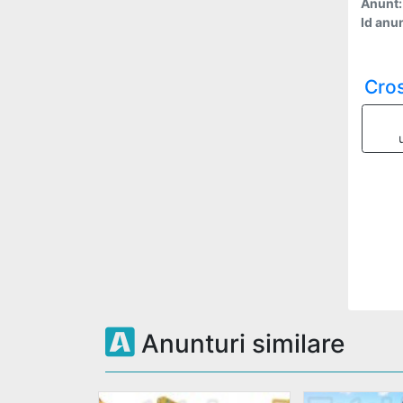
Anunt:
Id anun
Cro
Anunturi similare