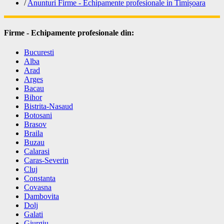
/
Anunturi Firme - Echipamente profesionale in Timișoara
Firme - Echipamente profesionale din:
Bucuresti
Alba
Arad
Arges
Bacau
Bihor
Bistrita-Nasaud
Botosani
Brasov
Braila
Buzau
Calarasi
Caras-Severin
Cluj
Constanta
Covasna
Dambovita
Dolj
Galati
Giurgiu