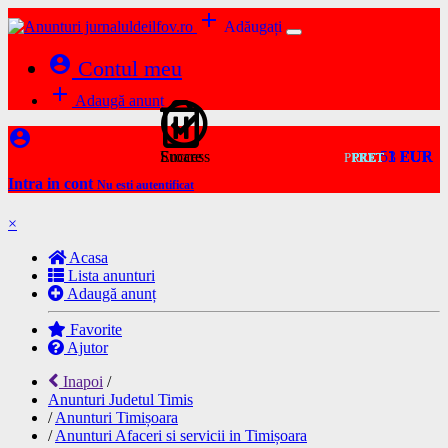
add
Adăugați
account_circle
Contul meu
add
Adaugă anunț
account_circle
Success
Eroare
53 EUR
1 EUR
1 EUR
1 EUR
1 EUR
1 EUR
1 EUR
1 EUR
1 EUR
1 EUR
PRET
PRET
PRET
PRET
PRET
PRET
PRET
PRET
PRET
PRET
Intra in cont
Nu esti autentificat
×
Acasa
Lista anunturi
Adaugă anunț
Favorite
Ajutor
Inapoi
/
Anunturi Judetul Timis
/
Anunturi Timișoara
/
Anunturi Afaceri si servicii in Timișoara