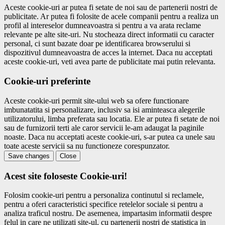
Aceste cookie-uri ar putea fi setate de noi sau de partenerii nostri de
publicitate. Ar putea fi folosite de acele companii pentru a realiza un
profil al intereselor dumneavoastra si pentru a va arata reclame
relevante pe alte site-uri. Nu stocheaza direct informatii cu caracter
personal, ci sunt bazate doar pe identificarea browserului si
dispozitivul dumneavoastra de acces la internet. Daca nu acceptati
aceste cookie-uri, veti avea parte de publicitate mai putin relevanta.
Cookie-uri preferinte
Aceste cookie-uri permit site-ului web sa ofere functionare
imbunatatita si personalizare, inclusiv sa isi aminteasca alegerile
utilizatorului, limba preferata sau locatia. Ele ar putea fi setate de noi
sau de furnizorii terti ale caror servicii le-am adaugat la paginile
noaste. Daca nu acceptati aceste cookie-uri, s-ar putea ca unele sau
toate aceste servicii sa nu functioneze corespunzator.
Save changes
Close
Acest site foloseste Cookie-uri!
Folosim cookie-uri pentru a personaliza continutul si reclamele,
pentru a oferi caracteristici specifice retelelor sociale si pentru a
analiza traficul nostru. De asemenea, impartasim informatii despre
felul in care ne utilizati site-ul, cu partenerii nostri de statistica in