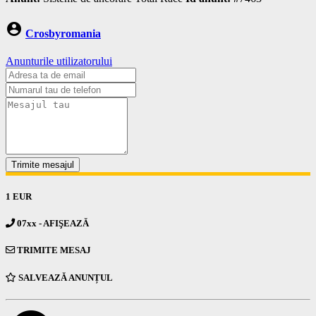
account_circle
Crosbyromania
Anunturile utilizatorului
Trimite mesajul
1 EUR
07xx - AFIŞEAZĂ
TRIMITE MESAJ
SALVEAZĂ ANUNȚUL