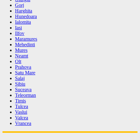
Gorj
Harghita
Hunedoara
Ialomita
Iasi
Ilfov
Maramures
Mehedinti
Mures
Neamt
Olt
Prahova
Satu Mare
Salaj
Sibiu
Suceava
Teleorman
Timis
Tulcea
Vaslui
Valcea
Vrancea