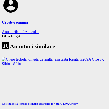
account_circle
Crosbyromania
Anunturile utilizatorului
DE adaugat
Anunturi similare
Cheie tachelaj omega de inalta rezistenta forjata G209A Crosby