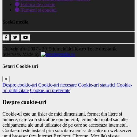
Politica de cookie
Termeni si conditii
Social media
Copyright © 2017 - 2019
jurnaluldeilfov.ro
Toate drepturile
rezervate.
Made by
Setari Cookie-uri
×
Despre cookie-uri
Cookie-uri necesare
Cookie-uri statistici
Cookie-
uri publicitate
Cookie-uri preferinte
Despre cookie-uri
Cookie-ul este un fisier de mici dimensiuni, format din litere si
numere, care va fi stocat pe computerul, terminalul mobil sau alte
echipamente ale unui utilizator de pe care se acceseaza internetul.
Cookie-ul este instalat prin solicitarea emisa de catre un web-server
unui browser (ex: Internet Explorer, Chrome, Mozilla) si este