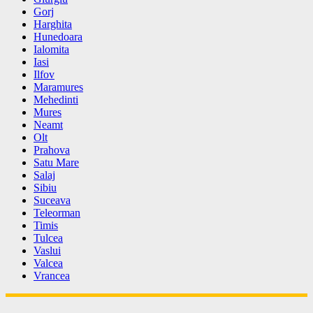
Gorj
Harghita
Hunedoara
Ialomita
Iasi
Ilfov
Maramures
Mehedinti
Mures
Neamt
Olt
Prahova
Satu Mare
Salaj
Sibiu
Suceava
Teleorman
Timis
Tulcea
Vaslui
Valcea
Vrancea