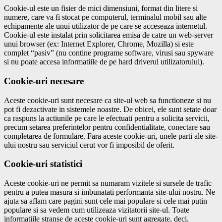
Cookie-ul este un fisier de mici dimensiuni, format din litere si
numere, care va fi stocat pe computerul, terminalul mobil sau alte
echipamente ale unui utilizator de pe care se acceseaza internetul.
Cookie-ul este instalat prin solicitarea emisa de catre un web-server
unui browser (ex: Internet Explorer, Chrome, Mozilla) si este
complet “pasiv” (nu contine programe software, virusi sau spyware
si nu poate accesa informatiile de pe hard driverul utilizatorului).
Cookie-uri necesare
Aceste cookie-uri sunt necesare ca site-ul web sa functioneze si nu
pot fi dezactivate in sistemele noastre. De obicei, ele sunt setate doar
ca raspuns la actiunile pe care le efectuati pentru a solicita servicii,
precum setarea preferintelor pentru confidentialitate, conectare sau
completarea de formulare. Fara aceste cookie-uri, unele parti ale site-
ului nostru sau serviciul cerut vor fi imposibil de oferit.
Cookie-uri statistici
Aceste cookie-uri ne permit sa numaram vizitele si sursele de trafic
pentru a putea masura si imbunatati performanta site-ului nostru. Ne
ajuta sa aflam care pagini sunt cele mai populare si cele mai putin
populare si sa vedem cum utilizeaza vizitatorii site-ul. Toate
informatiile stranse de aceste cookie-uri sunt agregate, deci,