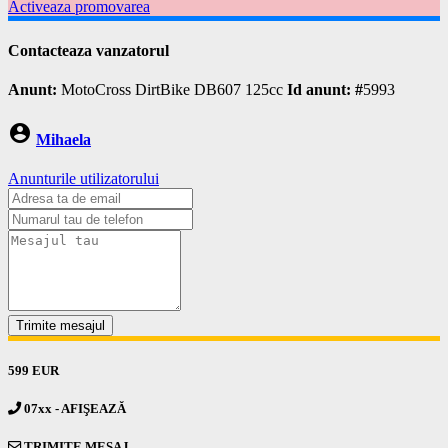
Activeaza promovarea
Contacteaza vanzatorul
Anunt:
MotoCross DirtBike DB607 125cc
Id anunt: #
5993
account_circle
Mihaela
Anunturile utilizatorului
Trimite mesajul
599 EUR
07xx - AFIŞEAZĂ
TRIMITE MESAJ