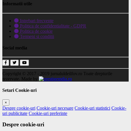
Informatii utile
Intrebari frecvente
Politica de confidentialitate - GDPR
Politica de cookie
Termeni si conditii
Social media
Copyright © 2017 - 2019
jurnaluldeilfov.ro
Toate drepturile
rezervate.
Made by
Setari Cookie-uri
×
Despre cookie-uri
Cookie-uri necesare
Cookie-uri statistici
Cookie-
uri publicitate
Cookie-uri preferinte
Despre cookie-uri