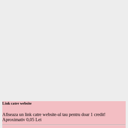
Link catre website
Afiseaza un link catre website-ul tau pentru doar 1 credit!
Aproximativ 0,05 Lei