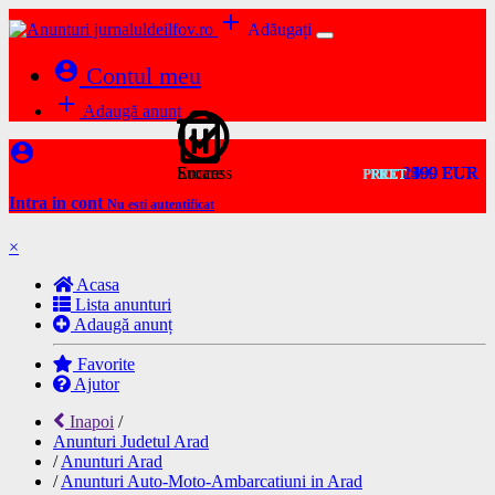
add
Adăugați
account_circle
Contul meu
add
Adaugă anunț
account_circle
Success
Eroare
2400 EUR
1100 EUR
599 EUR
599 EUR
599 EUR
950 EUR
599 EUR
599 EUR
599 EUR
599 EUR
PRET
PRET
PRET
PRET
PRET
PRET
PRET
PRET
PRET
PRET
Intra in cont
Nu esti autentificat
×
Acasa
Lista anunturi
Adaugă anunț
Favorite
Ajutor
Inapoi
/
Anunturi Judetul Arad
/
Anunturi Arad
/
Anunturi Auto-Moto-Ambarcatiuni in Arad