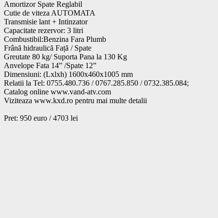
Amortizor Spate Reglabil

Cutie de viteza AUTOMATA

Transmisie lant + Intinzator

Capacitate rezervor: 3 litri

Combustibil:Benzina Fara Plumb

Frână hidraulică Față / Spate

Greutate 80 kg/ Suporta Pana la 130 Kg

Anvelope Fata 14” /Spate 12”

Dimensiuni: (Lxlxh) 1600x460x1005 mm

Relatii la Tel: 0755.480.736 / 0767.285.850 / 0732.385.084;

Catalog online www.vand-atv.com

Viziteaza www.kxd.ro pentru mai multe detalii

Pret: 950 euro / 4703 lei			