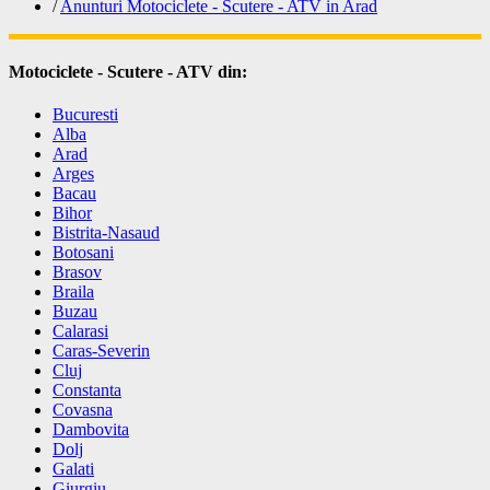
/
Anunturi Motociclete - Scutere - ATV in Arad
Motociclete - Scutere - ATV din:
Bucuresti
Alba
Arad
Arges
Bacau
Bihor
Bistrita-Nasaud
Botosani
Brasov
Braila
Buzau
Calarasi
Caras-Severin
Cluj
Constanta
Covasna
Dambovita
Dolj
Galati
Giurgiu