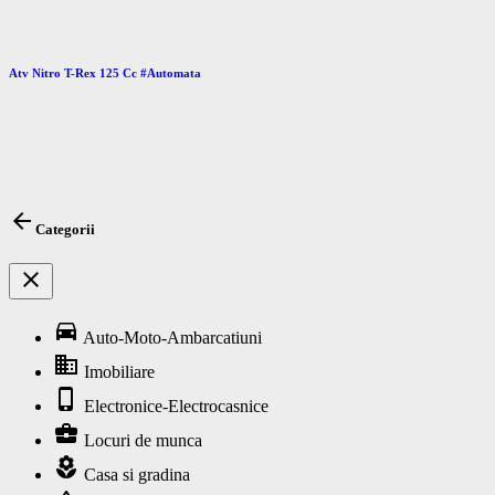
Atv Nitro T-Rex 125 Cc #Automata
arrow_back
Categorii
close
directions_car
Auto-Moto-Ambarcatiuni
business
Imobiliare
phone_iphone
Electronice-Electrocasnice
business_center
Locuri de munca
local_florist
Casa si gradina