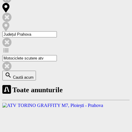
view_list
search
Caută acum
Toate anunturile