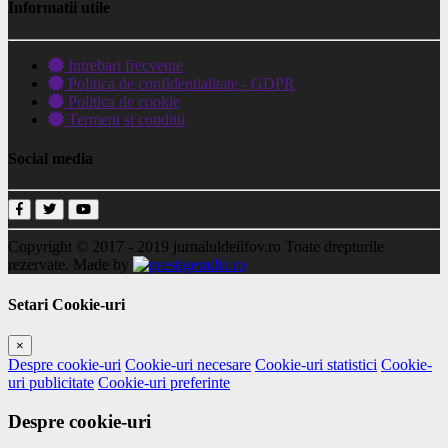
Informatii utile
Intrebari frecvente
Politica de confidentialitate - GDPR
Politica de cookie
Termeni si conditii
Social media
Copyright © 2017 - 2019
jurnaluldeilfov.ro
Toate drepturile
rezervate.
Made by
Setari Cookie-uri
×
Despre cookie-uri
Cookie-uri necesare
Cookie-uri statistici
Cookie-
uri publicitate
Cookie-uri preferinte
Despre cookie-uri