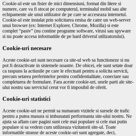
Cookie-ul este un fisier de mici dimensiuni, format din litere si
numere, care va fi stocat pe computerul, terminalul mobil sau alte
echipamente ale unui utilizator de pe care se acceseaza internetul.
Cookie-ul este instalat prin solicitarea emisa de catre un web-server
unui browser (ex: Internet Explorer, Chrome, Mozilla) si este
complet “pasiv” (nu contine programe software, virusi sau spyware
si nu poate accesa informatiile de pe hard driverul utilizatorului).
Cookie-uri necesare
Aceste cookie-uri sunt necesare ca site-ul web sa functioneze si nu
pot fi dezactivate in sistemele noastre. De obicei, ele sunt setate doar
ca raspuns la actiunile pe care le efectuati pentru a solicita servicii,
precum setarea preferintelor pentru confidentialitate, conectare sau
completarea de formulare. Fara aceste cookie-uri, unele parti ale site-
ului nostru sau serviciul cerut vor fi imposibil de oferit.
Cookie-uri statistici
Aceste cookie-uri ne permit sa numaram vizitele si sursele de trafic
pentru a putea masura si imbunatati performanta site-ului nostru. Ne
ajuta sa aflam care pagini sunt cele mai populare si cele mai putin
populare si sa vedem cum utilizeaza vizitatorii site-ul. Toate
informatiile stranse de aceste cookie-uri sunt agregate, deci,