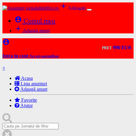
add
Adăugați
account_circle
Contul meu
add
Adaugă anunț
account_circle
599 EUR
599 EUR
950 EUR
950 EUR
PRET
PRET
PRET
PRET
Intra in cont
Nu esti autentificat
×
Acasa
Lista anunturi
Adaugă anunț
Favorite
Ajutor