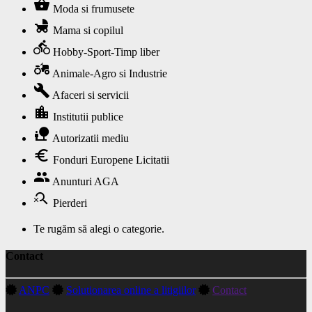
shopping_basket
Moda si frumusete
child_friendly
Mama si copilul
directions_bike
Hobby-Sport-Timp liber
agriculture
Animale-Agro si Industrie
build
Afaceri si servicii
location_city
Institutii publice
nature_people
Autorizatii mediu
euro
Fonduri Europene Licitatii
group
Anunturi AGA
search_off
Pierderi
Te rugăm să alegi o categorie.
Contact
ANPC
Solutionarea online a litigiilor
Contact