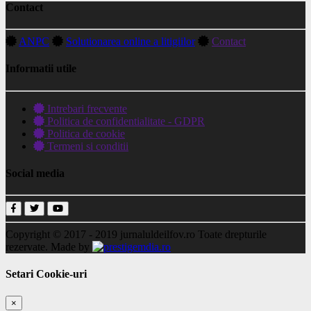
Contact
ANPC
Solutionarea online a litigiilor
Contact
Informatii utile
Intrebari frecvente
Politica de confidentialitate - GDPR
Politica de cookie
Termeni si conditii
Social media
Copyright © 2017 - 2019
jurnaluldeilfov.ro
Toate drepturile
rezervate.
Made by
Setari Cookie-uri
×