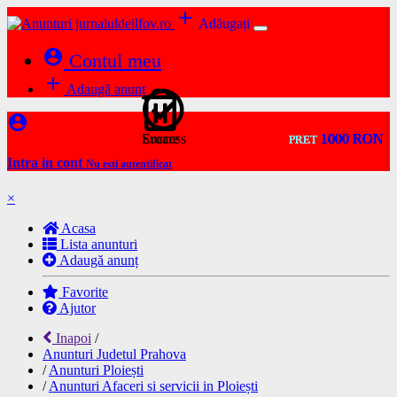
add
Adăugați
account_circle
Contul meu
add
Adaugă anunț
account_circle
Success
Eroare
1000 RON
1000 RON
1000 RON
1000 RON
1000 RON
1000 RON
1000 RON
1000 RON
1000 RON
1000 RON
PRET
PRET
PRET
PRET
PRET
PRET
PRET
PRET
PRET
PRET
Intra in cont
Nu esti autentificat
×
Acasa
Lista anunturi
Adaugă anunț
Favorite
Ajutor
Inapoi
/
Anunturi Judetul Prahova
/
Anunturi Ploiești
/
Anunturi Afaceri si servicii in Ploiești