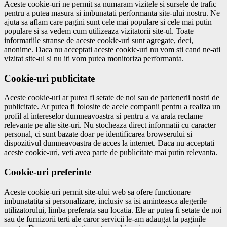
Aceste cookie-uri ne permit sa numaram vizitele si sursele de trafic
pentru a putea masura si imbunatati performanta site-ului nostru. Ne
ajuta sa aflam care pagini sunt cele mai populare si cele mai putin
populare si sa vedem cum utilizeaza vizitatorii site-ul. Toate
informatiile stranse de aceste cookie-uri sunt agregate, deci,
anonime. Daca nu acceptati aceste cookie-uri nu vom sti cand ne-ati
vizitat site-ul si nu iti vom putea monitoriza performanta.
Cookie-uri publicitate
Aceste cookie-uri ar putea fi setate de noi sau de partenerii nostri de
publicitate. Ar putea fi folosite de acele companii pentru a realiza un
profil al intereselor dumneavoastra si pentru a va arata reclame
relevante pe alte site-uri. Nu stocheaza direct informatii cu caracter
personal, ci sunt bazate doar pe identificarea browserului si
dispozitivul dumneavoastra de acces la internet. Daca nu acceptati
aceste cookie-uri, veti avea parte de publicitate mai putin relevanta.
Cookie-uri preferinte
Aceste cookie-uri permit site-ului web sa ofere functionare
imbunatatita si personalizare, inclusiv sa isi aminteasca alegerile
utilizatorului, limba preferata sau locatia. Ele ar putea fi setate de noi
sau de furnizorii terti ale caror servicii le-am adaugat la paginile