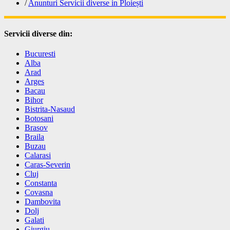
/
Anunturi Servicii diverse in Ploiești
Servicii diverse din:
Bucuresti
Alba
Arad
Arges
Bacau
Bihor
Bistrita-Nasaud
Botosani
Brasov
Braila
Buzau
Calarasi
Caras-Severin
Cluj
Constanta
Covasna
Dambovita
Dolj
Galati
Giurgiu