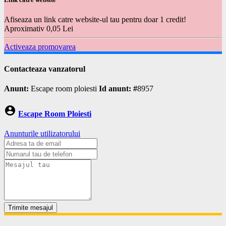
Afiseaza un link catre website-ul tau pentru doar 1 credit!
Aproximativ 0,05 Lei
Activeaza promovarea
Contacteaza vanzatorul
Anunt:
Escape room ploiesti
Id anunt: #
8957
account_circle
Escape Room Ploiesti
Anunturile utilizatorului
Trimite mesajul