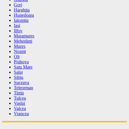
Gorj
Harghita
Hunedoara
Ialomita
Iasi
Ilfov
Maramures
Mehedinti
Mures
Neamt
Olt
Prahova
Satu Mare
Salaj
Sibiu
Suceava
Teleorman
Timis
Tulcea
Vaslui
Valcea
Vrancea