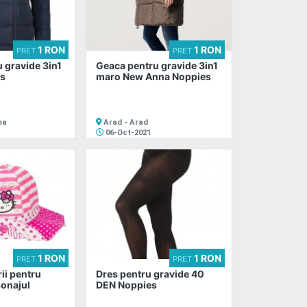
1 RON
1 RON
PRET
PRET
 gravide 3in1
Geaca pentru gravide 3in1
s
maro New Anna Noppies
ba
Arad - Arad
06-Oct-2021
1 RON
1 RON
PRET
PRET
rii pentru
Dres pentru gravide 40
sonajul
DEN Noppies