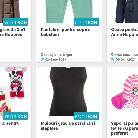
1 RON
1 RON
PRET
PRET
gravide 3in1
Pantaloni pentru copii si
Geaca pentru
a Noppies
bebelusi
Anna Noppie
Giurgiu - Giurgiu
Alba Iulia - Al
02-Sep-2021
06-Oct-2021
1 RON
1 RON
PRET
PRET
ara pentru
Maiouri gravide sarcina si
Sepci si pala
alaptare
fetite cu per
preferat