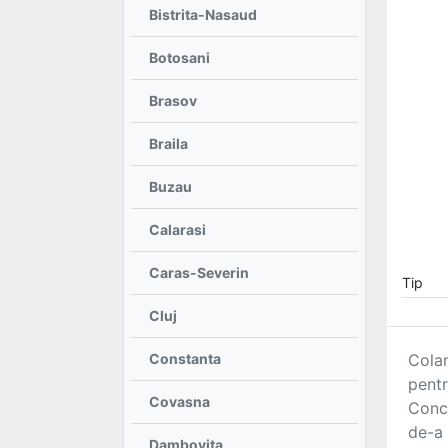
Bistrita-Nasaud
Botosani
Adaugă
Brasov
anunț
Braila
Buzau
Favorite
Calarasi
Caras-Severin
Tip
Cluj
Ajutor
Colan
Constanta
pentr
Covasna
Conce
de-a 
Dambovita