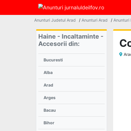
account_circle
Anunturi Judetul Arad
/
Anunturi Arad
/
Anunturi 
Intra
Haine - Incaltaminte -
in
Co
Accesorii din:
cont
Ara
Nu
Bucuresti
esti
autentificat
Alba
Arad
Acasa
Arges
Bacau
Lista
Bihor
anunturi