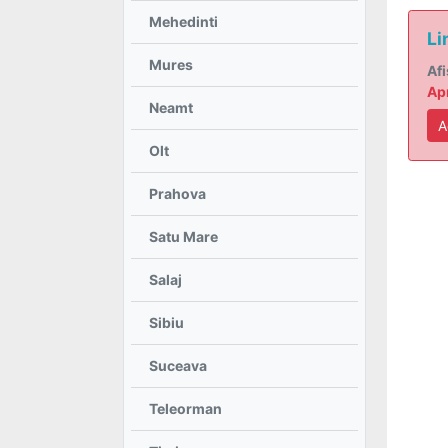
Mehedinti
Li
Mures
Afi
Apr
Neamt
A
Olt
Prahova
Satu Mare
Salaj
Sibiu
Suceava
Teleorman