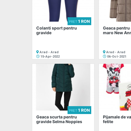
1 RON
PRET
Colanti sport pentru
Geaca pentru 
gravide
maro New Ann
Arad - Arad
Arad - Arad
15-Apr-2022
06-Oct-2021
1 RON
PRET
Geaca scurta pentru
Pijamale de v
gravide Selma Noppies
fetite