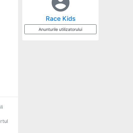
account_circle
Race Kids
Anunturile utilizatorului
i 
tul 