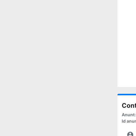
Cont
Anunt:
Id anun
account_circle