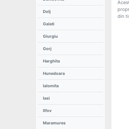
Acest
propr
Dolj
Galati
Giurgiu
Gorj
Harghita
Hunedoara
Ialomita
Iasi
Ilfov
Maramures