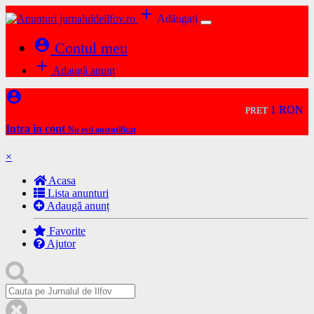
add
Adăugați
account_circle
Contul meu
add
Adaugă anunț
account_circle
1 RON
1 RON
PRET
PRET
Intra in cont
Nu esti autentificat
×
Acasa
Lista anunturi
Adaugă anunț
Favorite
Ajutor