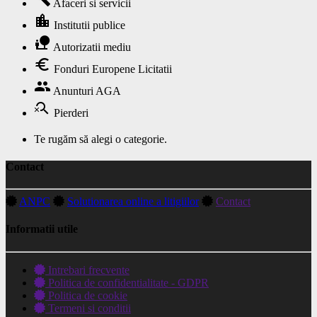
Afaceri si servicii
location_city
Institutii publice
nature_people
Autorizatii mediu
euro
Fonduri Europene Licitatii
group
Anunturi AGA
search_off
Pierderi
Te rugăm să alegi o categorie.
Contact
ANPC
Solutionarea online a litigiilor
Contact
Informatii utile
Intrebari frecvente
Politica de confidentialitate - GDPR
Politica de cookie
Termeni si conditii