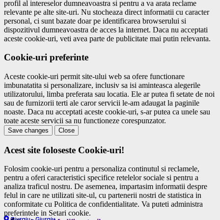
profil al intereselor dumneavoastra si pentru a va arata reclame
relevante pe alte site-uri. Nu stocheaza direct informatii cu caracter
personal, ci sunt bazate doar pe identificarea browserului si
dispozitivul dumneavoastra de acces la internet. Daca nu acceptati
aceste cookie-uri, veti avea parte de publicitate mai putin relevanta.
Cookie-uri preferinte
Aceste cookie-uri permit site-ului web sa ofere functionare
imbunatatita si personalizare, inclusiv sa isi aminteasca alegerile
utilizatorului, limba preferata sau locatia. Ele ar putea fi setate de noi
sau de furnizorii terti ale caror servicii le-am adaugat la paginile
noaste. Daca nu acceptati aceste cookie-uri, s-ar putea ca unele sau
toate aceste servicii sa nu functioneze corespunzator.
Save changes
Close
Acest site foloseste Cookie-uri!
Folosim cookie-uri pentru a personaliza continutul si reclamele,
pentru a oferi caracteristici specifice retelelor sociale si pentru a
analiza traficul nostru. De asemenea, impartasim informatii despre
felul in care ne utilizati site-ul, cu partenerii nostri de statistica in
conformitate cu Politica de confidentialitate. Va puteti administra
preferintele in Setari cookie.
Giurgiu - Giurgiu
Giurgiu - Giurgiu