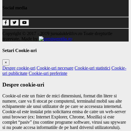
Social media
Copyright © 2017 - 2019
jurnaluldeilfov.ro
Toate drepturile
rezervate.
Made by
Setari Cookie-uri
×
Despre cookie-uri
Cookie-uri necesare
Cookie-uri statistici
Cookie-
uri publicitate
Cookie-uri preferinte
Despre cookie-uri
Cookie-ul este un fisier de mici dimensiuni, format din litere si
numere, care va fi stocat pe computerul, terminalul mobil sau alte
echipamente ale unui utilizator de pe care se acceseaza internetul.
Cookie-ul este instalat prin solicitarea emisa de catre un web-server
unui browser (ex: Internet Explorer, Chrome, Mozilla) si este
complet “pasiv” (nu contine programe software, virusi sau spyware
si nu poate accesa informatiile de pe hard driverul utilizatorului).