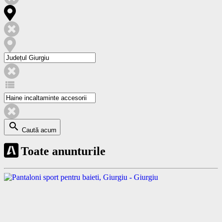
view_list
search
Caută acum
Toate anunturile