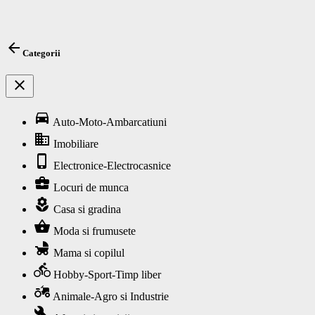
arrow_back
Categorii
close
directions_car
Auto-Moto-Ambarcatiuni
business
Imobiliare
phone_iphone
Electronice-Electrocasnice
business_center
Locuri de munca
local_florist
Casa si gradina
shopping_basket
Moda si frumusete
child_friendly
Mama si copilul
directions_bike
Hobby-Sport-Timp liber
agriculture
Animale-Agro si Industrie
build