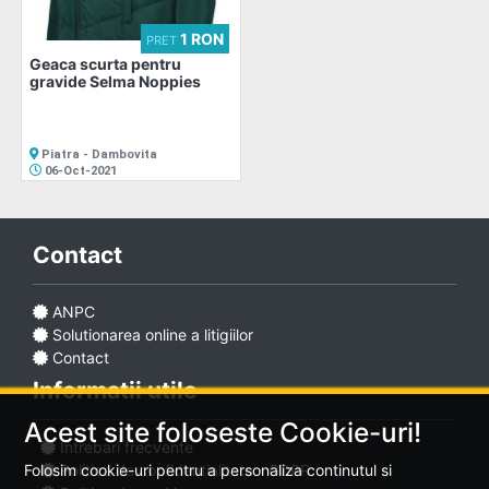
1 RON
PRET
Geaca scurta pentru
Adaugă
gravide Selma Noppies
anunț
Piatra - Dambovita
06-Oct-2021
Contact
Favorite
ANPC
Solutionarea online a litigiilor
Ajutor
Contact
Informatii utile
Acest site foloseste Cookie-uri!
Intrebari frecvente
Politica de confidentialitate - GDPR
Folosim cookie-uri pentru a personaliza continutul si