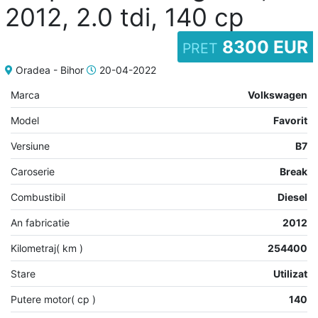
2012, 2.0 tdi, 140 cp
8300 EUR
PRET
Adaugă
Oradea - Bihor
20-04-2022
anunț
Marca
Volkswagen
Model
Favorit
Versiune
B7
Favorite
Caroserie
Break
Combustibil
Diesel
An fabricatie
2012
Ajutor
Kilometraj( km )
254400
Stare
Utilizat
Putere motor( cp )
140