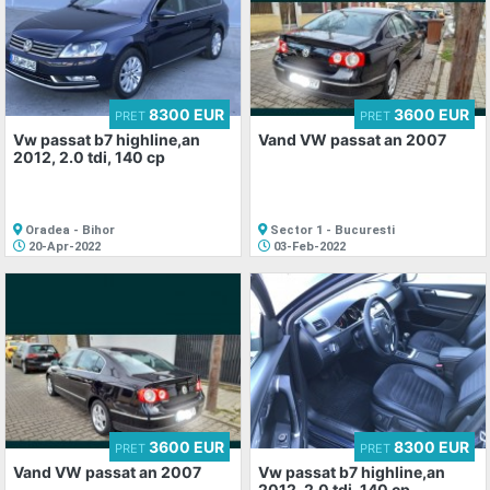
8300 EUR
3600 EUR
PRET
PRET
Vw passat b7 highline,an
Vand VW passat an 2007
2012, 2.0 tdi, 140 cp
Oradea - Bihor
Sector 1 - Bucuresti
20-Apr-2022
03-Feb-2022
3600 EUR
8300 EUR
PRET
PRET
Vand VW passat an 2007
Vw passat b7 highline,an
2012, 2.0 tdi, 140 cp