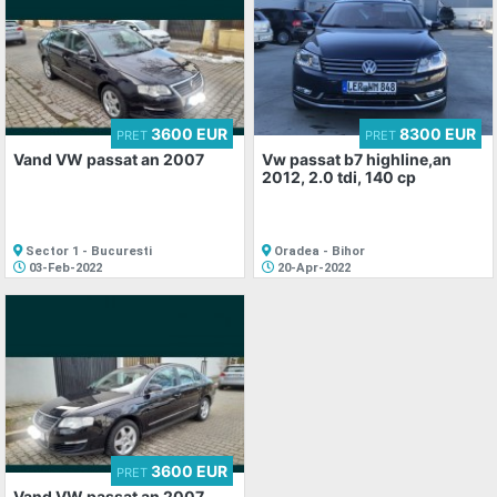
3600 EUR
8300 EUR
PRET
PRET
Vand VW passat an 2007
Vw passat b7 highline,an
2012, 2.0 tdi, 140 cp
Sector 1 - Bucuresti
Oradea - Bihor
03-Feb-2022
20-Apr-2022
3600 EUR
PRET
Vand VW passat an 2007