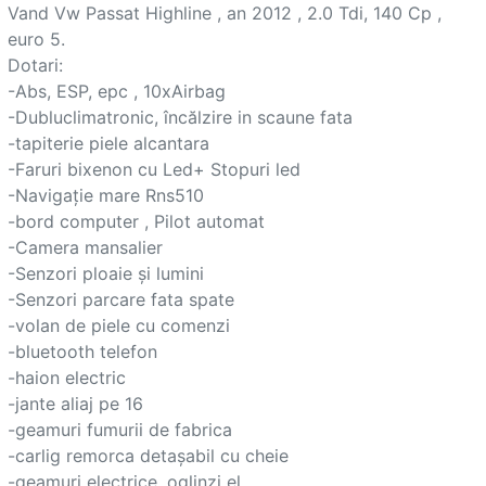
Vand Vw Passat Highline , an 2012 , 2.0 Tdi, 140 Cp , 
euro 5.

Dotari:

-Abs, ESP, epc , 10xAirbag

-Dubluclimatronic, încălzire in scaune fata

-tapiterie piele alcantara

-Faruri bixenon cu Led+ Stopuri led

-Navigație mare Rns510

-bord computer , Pilot automat

-Camera mansalier

-Senzori ploaie și lumini

-Senzori parcare fata spate

-volan de piele cu comenzi

-bluetooth telefon

-haion electric

-jante aliaj pe 16

-geamuri fumurii de fabrica

-carlig remorca detașabil cu cheie

-geamuri electrice, oglinzi el
