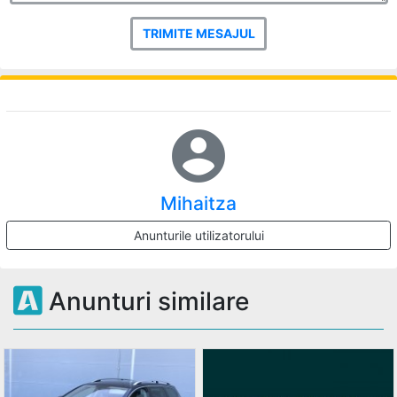
TRIMITE MESAJUL
account_circle
Mihaitza
Anunturile utilizatorului
Anunturi similare