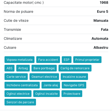
Capacitate motor( cmc )
1968
Norma de poluare
Euro 5
Cutie de viteze
Manuala
Transmisie
Fata
Climatizare
Automata
Culoare
Albastru
Vopsea metalizata
Fara accident
ESP
Primul proprietar
ABS
Airbag
Bare portbagaj
Carlig de remorcare
Carte service
Geamuri electrice
Incalzire scaune
Inchidere centralizata
Jante aliaj
Navigatie GPS
Oglinzi electrice
Oglinzi incalzite
Proiectoare
Senzori de parcare