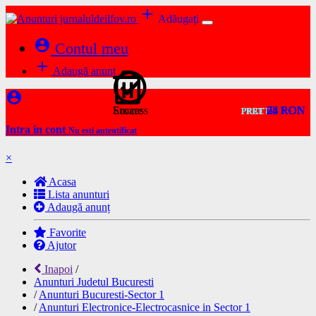
add
Adăugați
account_circle
Contul meu
add
Adaugă anunț
account_circle
Success
Eroare
24 RON
24 RON
75 RON
24 RON
24 RON
24 RON
62 RON
24 RON
24 RON
4 RON
PRET
PRET
PRET
PRET
PRET
PRET
PRET
PRET
PRET
PRET
Intra in cont
Nu esti autentificat
×
Acasa
Lista anunturi
Adaugă anunț
Favorite
Ajutor
Inapoi
/
Anunturi Judetul Bucuresti
/
Anunturi Bucuresti-Sector 1
/
Anunturi Electronice-Electrocasnice in Sector 1