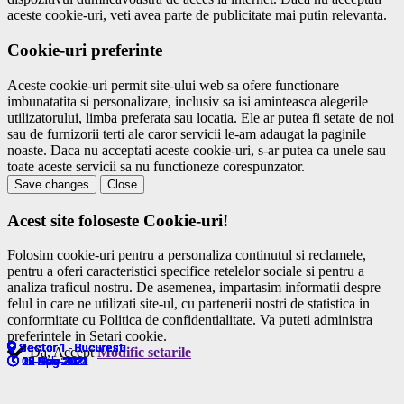
aceste cookie-uri, veti avea parte de publicitate mai putin relevanta.
Cookie-uri preferinte
Aceste cookie-uri permit site-ului web sa ofere functionare
imbunatatita si personalizare, inclusiv sa isi aminteasca alegerile
utilizatorului, limba preferata sau locatia. Ele ar putea fi setate de noi
sau de furnizorii terti ale caror servicii le-am adaugat la paginile
noaste. Daca nu acceptati aceste cookie-uri, s-ar putea ca unele sau
toate aceste servicii sa nu functioneze corespunzator.
Save changes
Close
Acest site foloseste Cookie-uri!
Folosim cookie-uri pentru a personaliza continutul si reclamele,
pentru a oferi caracteristici specifice retelelor sociale si pentru a
analiza traficul nostru. De asemenea, impartasim informatii despre
felul in care ne utilizati site-ul, cu partenerii nostri de statistica in
conformitate cu Politica de confidentialitate. Va puteti administra
preferintele in Setari cookie.
Sector 1 - Bucuresti
Sector 1 - Bucuresti
Sector 1 - Bucuresti
Sector 1 - Bucuresti
Sector 1 - Bucuresti
Sector 1 - Bucuresti
Sector 1 - Bucuresti
Sector 1 - Bucuresti
Sector 1 - Bucuresti
Sector 1 - Bucuresti
Da, Accept
Modific setarile
27-Aug-2021
19-Nov-2021
21-Nov-2021
18-May-2021
03-Apr-2022
12-Aug-2021
05-Feb-2022
20-Nov-2021
15-Dec-2021
09-Nov-2021