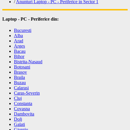
/
Anunturi Laptop - PC - Periferice in Sector 1
Laptop - PC - Periferice din:
Bucuresti
Alba
Arad
Arges
Bacau
Bihor
Bistrita-Nasaud
Botosani
Brasov
Braila
Buzau
Calarasi
Caras-Severin
Cluj
Constanta
Covasna
Dambovita
Dolj
Galati
Giurgiu