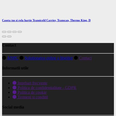
Caseta tus si rola hartie Transicold Carrier, Transcan, Thermo King, D
Contact
ANPC
Solutionarea online a litigiilor
Contact
Informatii utile
Intrebari frecvente
Politica de confidentialitate - GDPR
Politica de cookie
Termeni si conditii
Social media