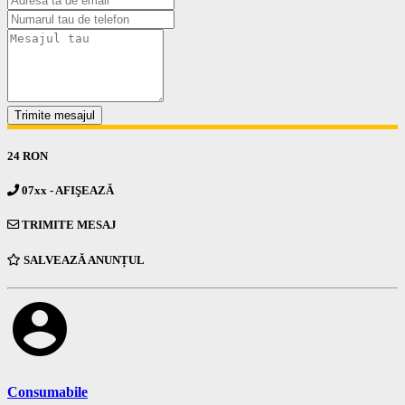
Trimite mesajul
24 RON
07xx - AFIŞEAZĂ
TRIMITE MESAJ
SALVEAZĂ ANUNȚUL
account_circle
Consumabile