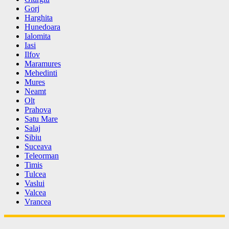
Gorj
Harghita
Hunedoara
Ialomita
Iasi
Ilfov
Maramures
Mehedinti
Mures
Neamt
Olt
Prahova
Satu Mare
Salaj
Sibiu
Suceava
Teleorman
Timis
Tulcea
Vaslui
Valcea
Vrancea