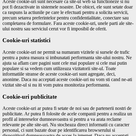
Aceste cookie-uri sunt necesare ca site-ul web sa functioneze si nu
pot fi dezactivate in sistemele noastre. De obicei, ele sunt setate doar
ca raspuns la actiunile pe care le efectuati pentru a solicita servicii,
precum setarea preferintelor pentru confidentialitate, conectare sau
completarea de formulare. Fara aceste cookie-uri, unele parti ale site-
ului nostru sau serviciul cerut vor fi imposibil de oferit.
Cookie-uri statistici
Aceste cookie-uri ne permit sa numaram vizitele si sursele de trafic
pentru a putea masura si imbunatati performanta site-ului nostru. Ne
ajuta sa aflam care pagini sunt cele mai populare si cele mai putin
populare si sa vedem cum utilizeaza vizitatorii site-ul. Toate
informatiile stranse de aceste cookie-uri sunt agregate, deci,
anonime. Daca nu acceptati aceste cookie-uri nu vom sti cand ne-ati
vizitat site-ul si nu iti vom putea monitoriza performanta.
Cookie-uri publicitate
Aceste cookie-uri ar putea fi setate de noi sau de partenerii nostri de
publicitate. Ar putea fi folosite de acele companii pentru a realiza un
profil al intereselor dumneavoastra si pentru a va arata reclame
relevante pe alte site-uri. Nu stocheaza direct informatii cu caracter
personal, ci sunt bazate doar pe identificarea browserului si
dispozitivul dumneavoastra de acces la internet. Daca nu acceptati