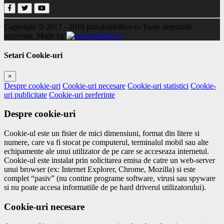
Copyright © 2017 - 2019
jurnaluldeilfov.ro
Toate drepturile
rezervate.
Made by
Setari Cookie-uri
×
Despre cookie-uri
Cookie-uri necesare
Cookie-uri statistici
Cookie-
uri publicitate
Cookie-uri preferinte
Despre cookie-uri
Cookie-ul este un fisier de mici dimensiuni, format din litere si
numere, care va fi stocat pe computerul, terminalul mobil sau alte
echipamente ale unui utilizator de pe care se acceseaza internetul.
Cookie-ul este instalat prin solicitarea emisa de catre un web-server
unui browser (ex: Internet Explorer, Chrome, Mozilla) si este
complet “pasiv” (nu contine programe software, virusi sau spyware
si nu poate accesa informatiile de pe hard driverul utilizatorului).
Cookie-uri necesare