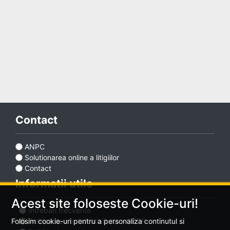
Adaugă
anunț
Contact
Favorite
ANPC
Solutionarea online a litigiilor
Ajutor
Contact
Informatii utile
Acest site foloseste Cookie-uri!
Intrebari frecvente
Politica de confidentialitate - GDPR
Folosim cookie-uri pentru a personaliza continutul si