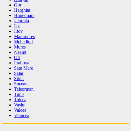
Gorj
Harghita
Hunedoara
Ialomita
Iasi
Ilfov
Maramures
Mehedinti
Mures
Neamt
Olt
Prahova
Satu Mare
Salaj
Sibiu
Suceava
Teleorman
Timis
Tulcea
Vaslui
Valcea
Vrancea