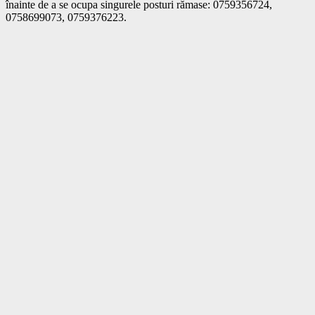
înainte de a se ocupa singurele posturi rămase: 0759356724, 
0758699073, 0759376223.			