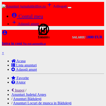
add
Adăugați
account_circle
Contul meu
add
Adaugă anunț
account_circle
Success
Eroare
1600 EUR
1600 EUR
1800 EUR
1600 EUR
1600 EUR
1600 EUR
1600 EUR
1600 EUR
1600 EUR
1600 EUR
SALARIU
SALARIU
SALARIU
SALARIU
SALARIU
SALARIU
SALARIU
SALARIU
SALARIU
SALARIU
Intra in cont
Nu esti autentificat
×
Acasa
Lista anunturi
Adaugă anunț
Favorite
Ajutor
Inapoi
/
Anunturi Judetul Arges
/
Anunturi Bădulești
/
Anunturi Locuri de munca in Bădulești