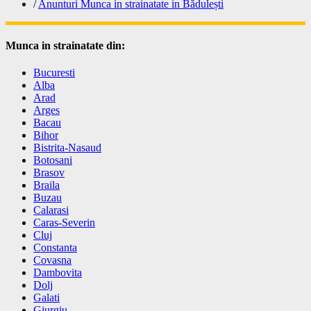
/
Anunturi Munca in strainatate in Bădulești
Munca in strainatate din:
Bucuresti
Alba
Arad
Arges
Bacau
Bihor
Bistrita-Nasaud
Botosani
Brasov
Braila
Buzau
Calarasi
Caras-Severin
Cluj
Constanta
Covasna
Dambovita
Dolj
Galati
Giurgiu