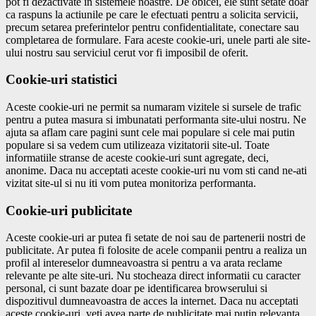
pot fi dezactivate in sistemele noastre. De obicei, ele sunt setate doar
ca raspuns la actiunile pe care le efectuati pentru a solicita servicii,
precum setarea preferintelor pentru confidentialitate, conectare sau
completarea de formulare. Fara aceste cookie-uri, unele parti ale site-
ului nostru sau serviciul cerut vor fi imposibil de oferit.
Cookie-uri statistici
Aceste cookie-uri ne permit sa numaram vizitele si sursele de trafic
pentru a putea masura si imbunatati performanta site-ului nostru. Ne
ajuta sa aflam care pagini sunt cele mai populare si cele mai putin
populare si sa vedem cum utilizeaza vizitatorii site-ul. Toate
informatiile stranse de aceste cookie-uri sunt agregate, deci,
anonime. Daca nu acceptati aceste cookie-uri nu vom sti cand ne-ati
vizitat site-ul si nu iti vom putea monitoriza performanta.
Cookie-uri publicitate
Aceste cookie-uri ar putea fi setate de noi sau de partenerii nostri de
publicitate. Ar putea fi folosite de acele companii pentru a realiza un
profil al intereselor dumneavoastra si pentru a va arata reclame
relevante pe alte site-uri. Nu stocheaza direct informatii cu caracter
personal, ci sunt bazate doar pe identificarea browserului si
dispozitivul dumneavoastra de acces la internet. Daca nu acceptati
aceste cookie-uri, veti avea parte de publicitate mai putin relevanta.