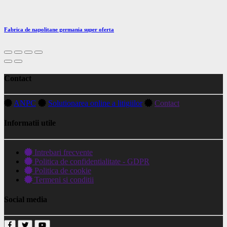
Fabrica de napolitane germania super oferta
Contact
ANPC
Solutionarea online a litigiilor
Contact
Informatii utile
Intrebari frecvente
Politica de confidentialitate - GDPR
Politica de cookie
Termeni si conditii
Social media