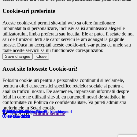
Cookie-uri preferinte
Aceste cookie-uri permit site-ului web sa ofere functionare
imbunatatita si personalizare, inclusiv sa isi aminteasca alegerile
utilizatorului, limba preferata sau locatia. Ele ar putea fi setate de noi
sau de furnizorii terti ale caror servicii le-am adaugat la paginile
noaste. Daca nu acceptati aceste cookie-uri, s-ar putea ca unele sau
toate aceste servicii sa nu functioneze corespunzator.
Save changes
Close
Acest site foloseste Cookie-uri!
Folosim cookie-uri pentru a personaliza continutul si reclamele,
pentru a oferi caracteristici specifice retelelor sociale si pentru a
analiza traficul nostru. De asemenea, impartasim informatii despre
felul in care ne utilizati site-ul, cu partenerii nostri de statistica in
conformitate cu Politica de confidentialitate. Va puteti administra
preferintele in Setari cookie.
Aninoasa - Arges
Bacău de Mijloc - Arad
Lugașu de Sus - Bihor
Silivașu de Câmpie - Bistrita-Nasaud
Galații Bistriței - Bistrita-Nasaud
Sibiu - Sibiu
Sibiu - Sibiu
Bistra - Alba
Brăila - Braila
Brăila - Braila
Da, Accept
Modific setarile
30-Jun-2021
09-Dec-2021
18-Oct-2021
14-Mar-2022
10-Feb-2022
17-Mar-2022
17-Mar-2022
03-Feb-2022
07-Mar-2022
28-Mar-2022