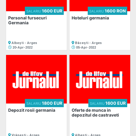
1600 EUR
1600 RON
SALARIU
SALARIU
Personal fursecuri
Hoteluri germania
Adaugă
Germania
anunț
Albești - Arges
Băcești - Arges
20-Apr-2022
05-Apr-2022
Favorite
Ajutor
1800 EUR
1600 EUR
SALARIU
SALARIU
Depozit rosii germania
Oferte de munca in
depozitul de castraveti
Vrănești - Arges
Albești - Arges