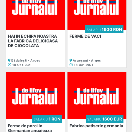
1600 RON
SALARIU
HAI IN ECHIPA NOASTRA
FERME DE VACI
LA FABRICA DELICIOASA
DE CIOCOLATA
Bădulești - Arges
Argeșani - Arges
18-Oct-2021
18-Oct-2021
1 RON
1600 EUR
SALARIU
SALARIU
Ferme de porci in
Fabrica patiserie germania
Germanian angajeaza