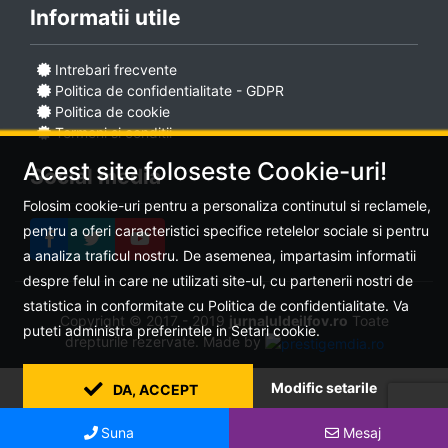
Informatii utile
Intrebari frecvente
Politica de confidentialitate - GDPR
Politica de cookie
Termeni si conditii
Acest site foloseste Cookie-uri!
Social media
Folosim cookie-uri pentru a personaliza continutul si reclamele,
pentru a oferi caracteristici specifice retelelor sociale si pentru
a analiza traficul nostru. De asemenea, impartasim informatii
despre felul in care ne utilizati site-ul, cu partenerii nostri de
statistica in conformitate cu Politica de confidentialitate. Va
Copyright © 2017 - 2019
jurnaluldeilfov.ro
Toate
puteti administra preferintele in Setari cookie.
drepturile rezervate.
Made by
Modific setarile
DA, ACCEPT
Suna
Mesaj