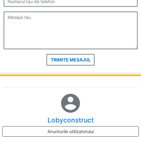
TRIMITE MESAJUL
account_circle
Lobyconstruct
Anunturile utilizatorului