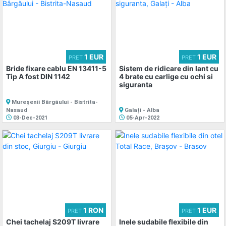
1 EUR
1 EUR
PRET
PRET
Bride fixare cablu EN 13411-5
Sistem de ridicare din lant cu
Tip A fost DIN 1142
4 brate cu carlige cu ochi si
siguranta
Mureșenii Bârgăului - Bistrita-
Nasaud
Galați - Alba
03-Dec-2021
05-Apr-2022
1 RON
1 EUR
PRET
PRET
Chei tachelaj S209T livrare
Inele sudabile flexibile din