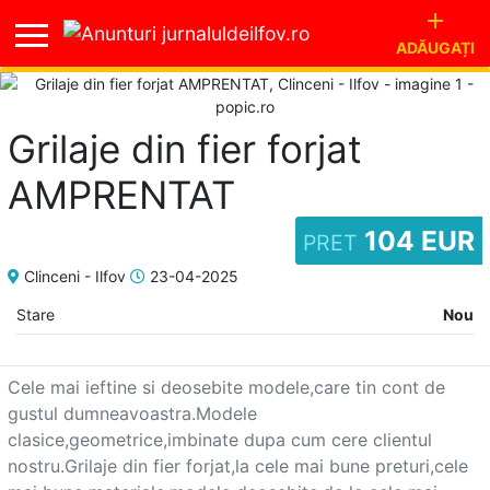
add
account_circle
ADĂUGAȚI
Intra
Grilaje din fier forjat
in
cont
AMPRENTAT
Nu
esti
104 EUR
PRET
autentificat
Clinceni - Ilfov
23-04-2025
Stare
Nou
Acasa
Cele mai ieftine si deosebite modele,care tin cont de 
gustul dumneavoastra.Modele 
Lista
clasice,geometrice,imbinate dupa cum cere clientul 
nostru.Grilaje din fier forjat,la cele mai bune preturi,cele 
anunturi