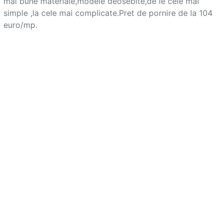
mai bune materiale,modele deosebite,de le cele mai 
simple ,la cele mai complicate.Pret de pornire de la 104 
euro/mp.			
Adaugă
anunț
Favorite
Ajutor