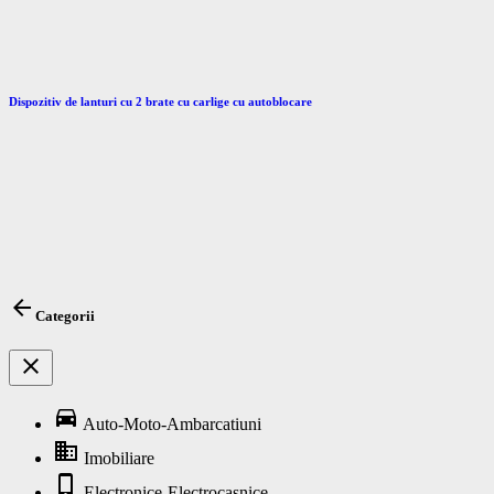
Dispozitiv de lanturi cu 2 brate cu carlige cu autoblocare
arrow_back
Categorii
close
directions_car
Auto-Moto-Ambarcatiuni
business
Imobiliare
phone_iphone
Electronice-Electrocasnice