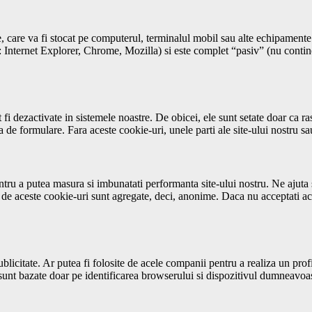
, care va fi stocat pe computerul, terminalul mobil sau alte echipamente 
x: Internet Explorer, Chrome, Mozilla) si este complet “pasiv” (nu cont
i dezactivate in sistemele noastre. De obicei, ele sunt setate doar ca ras
 de formulare. Fara aceste cookie-uri, unele parti ale site-ului nostru sau
ntru a putea masura si imbunatati performanta site-ului nostru. Ne ajuta
se de aceste cookie-uri sunt agregate, deci, anonime. Daca nu acceptati ace
ublicitate. Ar putea fi folosite de acele companii pentru a realiza un pro
i sunt bazate doar pe identificarea browserului si dispozitivul dumneavoas