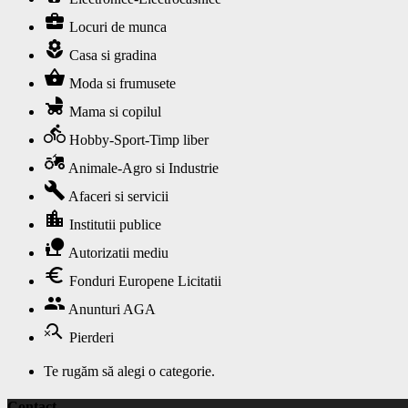
business_center
Locuri de munca
local_florist
Casa si gradina
shopping_basket
Moda si frumusete
child_friendly
Mama si copilul
directions_bike
Hobby-Sport-Timp liber
agriculture
Animale-Agro si Industrie
build
Afaceri si servicii
location_city
Institutii publice
nature_people
Autorizatii mediu
euro
Fonduri Europene Licitatii
group
Anunturi AGA
search_off
Pierderi
Te rugăm să alegi o categorie.
Contact