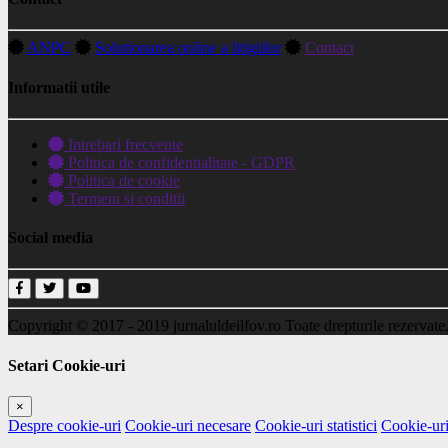
ANPC
Solutionarea online a litigiilor
Contact
Informatii utile
Intrebari frecvente
Politica de confidentialitate - GDPR
Politica de cookie
Termeni si conditii
Social media
Copyright © 2017 - 2019
jurnaluldeilfov.ro
Toate drepturile rezervate
Setari Cookie-uri
×
Despre cookie-uri
Cookie-uri necesare
Cookie-uri statistici
Cookie-uri