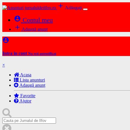
add
Adăugați
account_circle
Contul meu
add
Adaugă anunț
account_circle
Intra in cont
Nu esti autentificat
×
Acasa
Lista anunturi
Adaugă anunț
Favorite
Ajutor