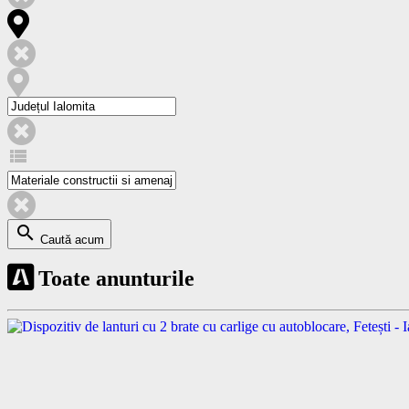
view_list
search
Caută acum
Toate anunturile