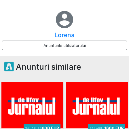
account_circle
Lorena
Anunturile utilizatorului
Anunturi similare
1600 EUR
1600 EUR
SALARIU
SALARIU