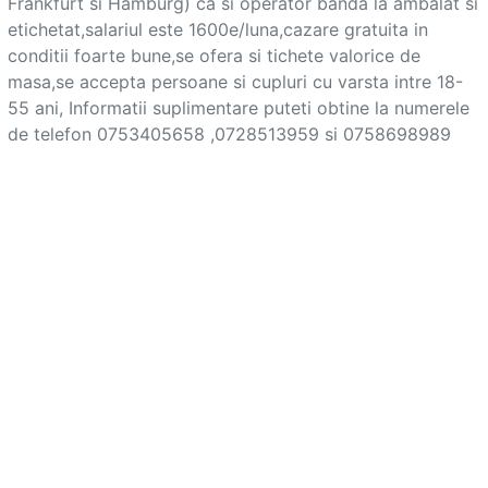
Frankfurt si Hamburg) ca si operator banda la ambalat si 
etichetat,salariul este 1600e/luna,cazare gratuita in 
conditii foarte bune,se ofera si tichete valorice de 
masa,se accepta persoane si cupluri cu varsta intre 18-
55 ani, Informatii suplimentare puteti obtine la numerele 
de telefon 0753405658 ,0728513959 si 0758698989			