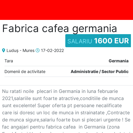
Adaugă
Fabrica cafea germania
anunț
1600 EUR
SALARIU
Luduș - Mures
17-02-2022
Tara
Germania
Favorite
Domenii de activitate
Administratie / Sector Public
Nu ratati noile  plecari in Germania in luna februarie 
Ajutor
2021,salariile sunt foarte atractive,conditiile de munca 
sunt excelente! Super oferta pt persoane necalificate 
care isi doresc un loc de munca in strainatate ,Contracte 
de munca sigure,salariu foarte bun si plecari urgente ! Se 
fac angajari pentru fabrica cafea  in Germania (zona 