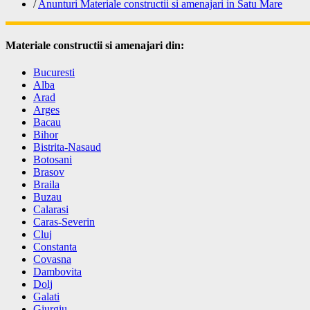
/
Anunturi Materiale constructii si amenajari in Satu Mare
Materiale constructii si amenajari din:
Bucuresti
Alba
Arad
Arges
Bacau
Bihor
Bistrita-Nasaud
Botosani
Brasov
Braila
Buzau
Calarasi
Caras-Severin
Cluj
Constanta
Covasna
Dambovita
Dolj
Galati
Giurgiu