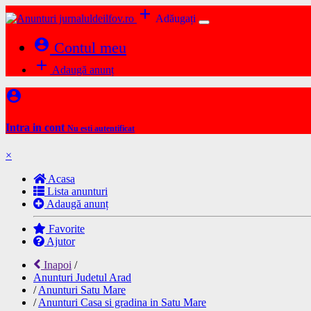
add
Adăugați
account_circle
Contul meu
add
Adaugă anunț
account_circle
Intra in cont
Nu esti autentificat
×
Acasa
Lista anunturi
Adaugă anunț
Favorite
Ajutor
Inapoi
/
Anunturi Judetul Arad
/
Anunturi Satu Mare
/
Anunturi Casa si gradina in Satu Mare