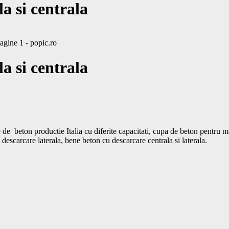
a si centrala
a si centrala
e de  beton productie Italia cu diferite capacitati, cupa de beton pentr
centrala si furtun de cauciuc, bene macara profesionale, bene beton cu de