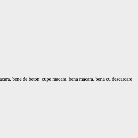
u macara, bene de beton, cupe macara, bena macara, bena cu descarcare 
scarcare laterala, bene beton cu descarcare centrala si laterala.			