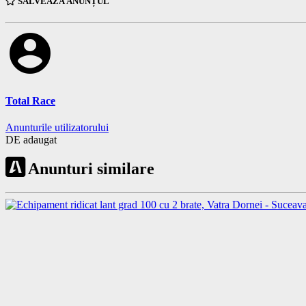
SALVEAZĂ ANUNȚUL
account_circle
Total Race
Anunturile utilizatorului
DE adaugat
Anunturi similare