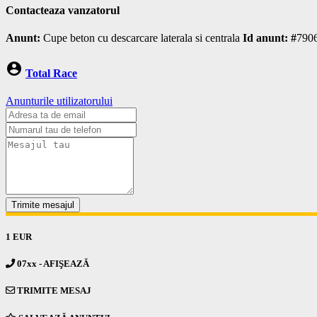
Contacteaza vanzatorul
Anunt:
Cupe beton cu descarcare laterala si centrala
Id anunt: #
790
account_circle
Total Race
Anunturile utilizatorului
Trimite mesajul
1 EUR
07xx - AFIŞEAZĂ
TRIMITE MESAJ