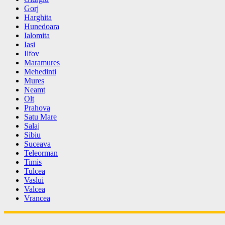
Gorj
Harghita
Hunedoara
Ialomita
Iasi
Ilfov
Maramures
Mehedinti
Mures
Neamt
Olt
Prahova
Satu Mare
Salaj
Sibiu
Suceava
Teleorman
Timis
Tulcea
Vaslui
Valcea
Vrancea