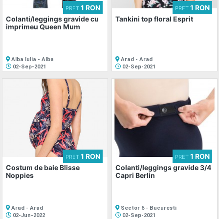
1 RON
1 RON
PRET
PRET
Colanti/leggings gravide cu
Tankini top floral Esprit
imprimeu Queen Mum
Alba Iulia - Alba
Arad - Arad
02-Sep-2021
02-Sep-2021
1 RON
1 RON
PRET
PRET
Costum de baie Blisse
Colanti/leggings gravide 3/4
Noppies
Capri Berlin
Arad - Arad
Sector 6 - Bucuresti
02-Jun-2022
02-Sep-2021