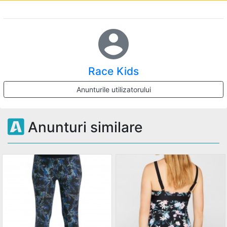
account_circle
Race Kids
Anunturile utilizatorului
Anunturi similare