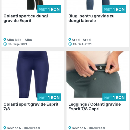
1 RON
1 RON
PRET
PRET
Colanti sport cu dungi
Blugi pentru gravide cu
gravide Esprit
dungi laterale
Alba Iulia - Alba
Arad - Arad
02-Sep-2021
13-Oct-2021
1 RON
1 RON
PRET
PRET
Colanti sport gravide Esprit
Leggings / Colanti gravide
7/8
Esprit 7/8 Capri
Sector 6 - Bucuresti
Sector 6 - Bucuresti