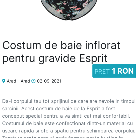
Adaugă
anunț
Costum de baie inflorat
pentru gravide Esprit
1 RON
PRET
Favorite
Arad - Arad
02-09-2021
Ajutor
Da-i corpului tau tot sprijinul de care are nevoie in timpul 
sarcinii. Acest costum de baie de la Esprit a fost 
conceput special pentru a va simti cat mai confortabil. 
Costumul de baie este confectionat dintr-un material cu 
uscare rapida si ofera spatiu pentru schimbarea corpului. 
Tesatura protejeaza si cade frumos peste burtica in 