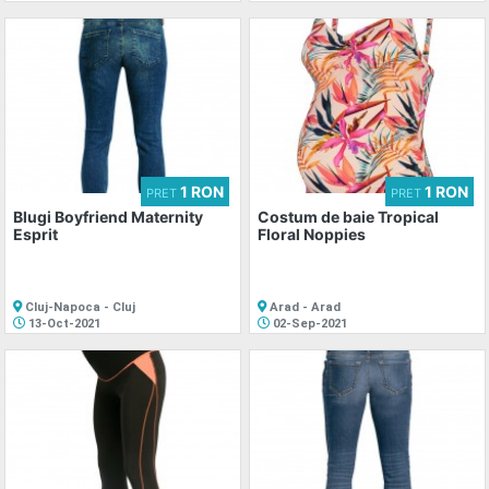
1 RON
1 RON
PRET
PRET
Blugi Boyfriend Maternity
Costum de baie Tropical
Esprit
Floral Noppies
Cluj-Napoca - Cluj
Arad - Arad
13-Oct-2021
02-Sep-2021