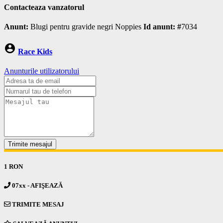
Contacteaza vanzatorul
Anunt:
Blugi pentru gravide negri Noppies
Id anunt: #
7034
account_circle
Race Kids
Anunturile utilizatorului
Trimite mesajul
1 RON
07xx - AFIŞEAZĂ
TRIMITE MESAJ