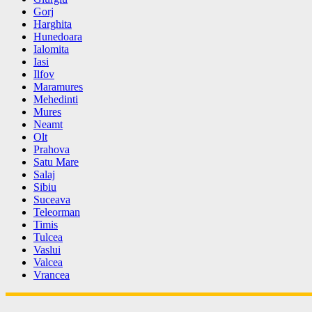
Gorj
Harghita
Hunedoara
Ialomita
Iasi
Ilfov
Maramures
Mehedinti
Mures
Neamt
Olt
Prahova
Satu Mare
Salaj
Sibiu
Suceava
Teleorman
Timis
Tulcea
Vaslui
Valcea
Vrancea