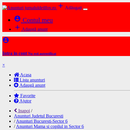
add
Adăugați
account_circle
Contul meu
add
Adaugă anunț
account_circle
Intra in cont
Nu esti autentificat
×
Acasa
Lista anunturi
Adaugă anunț
Favorite
Ajutor
Inapoi
/
Anunturi Judetul Bucuresti
/
Anunturi Bucuresti-Sector 6
/
Anunturi Mama si copilul in Sector 6