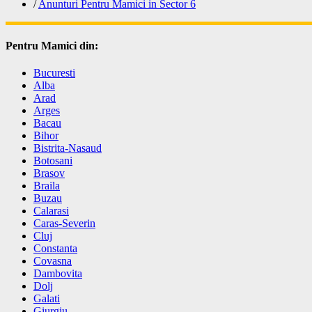
/
Anunturi Pentru Mamici in Sector 6
Pentru Mamici din:
Bucuresti
Alba
Arad
Arges
Bacau
Bihor
Bistrita-Nasaud
Botosani
Brasov
Braila
Buzau
Calarasi
Caras-Severin
Cluj
Constanta
Covasna
Dambovita
Dolj
Galati
Giurgiu