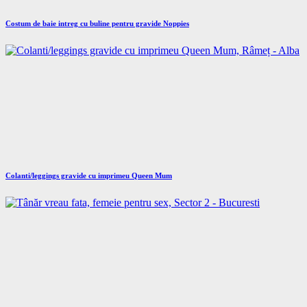
Costum de baie intreg cu buline pentru gravide Noppies
Colanti/leggings gravide cu imprimeu Queen Mum