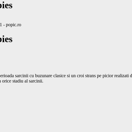
ies
ies
oada sarcinii cu buzunare clasice si un croi strans pe picior realizati di
skinny pentru gravide are nasturi laterali ce permite reglarea marimii in orice stadiu al sarcinii.			