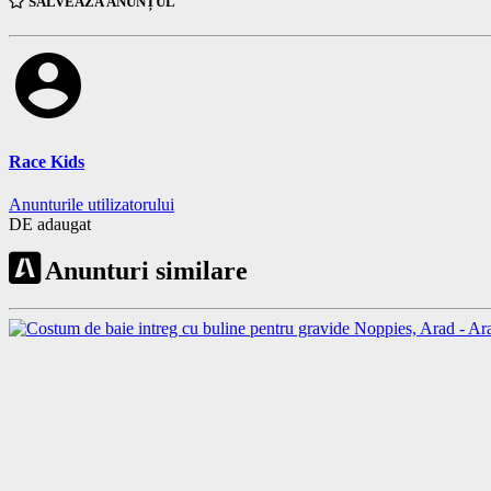
SALVEAZĂ ANUNȚUL
account_circle
Race Kids
Anunturile utilizatorului
DE adaugat
Anunturi similare