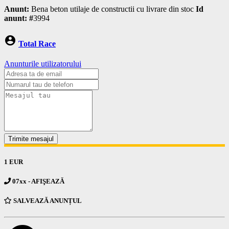
Anunt:
Bena beton utilaje de constructii cu livrare din stoc
Id
anunt: #
3994
account_circle
Total Race
Anunturile utilizatorului
Trimite mesajul
1 EUR
07xx - AFIŞEAZĂ
SALVEAZĂ ANUNȚUL