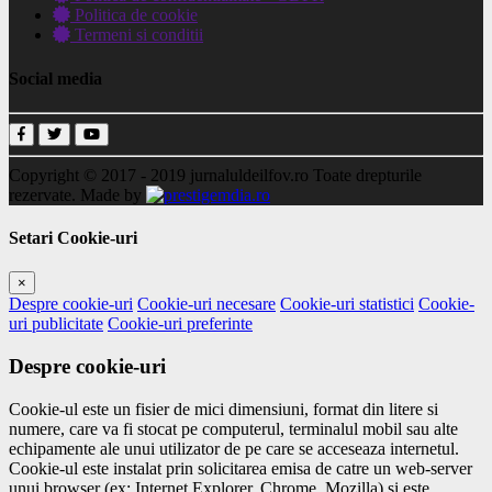
Politica de cookie
Termeni si conditii
Social media
Copyright © 2017 - 2019
jurnaluldeilfov.ro
Toate drepturile
rezervate.
Made by
Setari Cookie-uri
×
Despre cookie-uri
Cookie-uri necesare
Cookie-uri statistici
Cookie-
uri publicitate
Cookie-uri preferinte
Despre cookie-uri
Cookie-ul este un fisier de mici dimensiuni, format din litere si
numere, care va fi stocat pe computerul, terminalul mobil sau alte
echipamente ale unui utilizator de pe care se acceseaza internetul.
Cookie-ul este instalat prin solicitarea emisa de catre un web-server
unui browser (ex: Internet Explorer, Chrome, Mozilla) si este