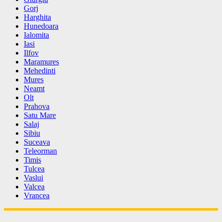
Gorj
Harghita
Hunedoara
Ialomita
Iasi
Ilfov
Maramures
Mehedinti
Mures
Neamt
Olt
Prahova
Satu Mare
Salaj
Sibiu
Suceava
Teleorman
Timis
Tulcea
Vaslui
Valcea
Vrancea