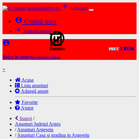
add
Adăugați
account_circle
Contul meu
add
Adaugă anunț
account_circle
Success
Eroare
1 RON
1 RON
1 RON
1 EUR
1 EUR
1 EUR
1 EUR
1 EUR
1 EUR
1 EUR
PRET
PRET
PRET
PRET
PRET
PRET
PRET
PRET
PRET
PRET
Intra in cont
Nu esti autentificat
×
Acasa
Lista anunturi
Adaugă anunț
Favorite
Ajutor
Inapoi
/
Anunturi Judetul Arges
/
Anunturi Argeșelu
/
Anunturi Casa si gradina in Argeșelu