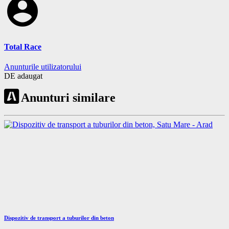
account_circle
Total Race
Anunturile utilizatorului
DE adaugat
Anunturi similare
Dispozitiv de transport a tuburilor din beton