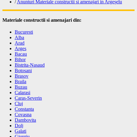
/
Anunturi Materiale constructii si amenajari in Argeșelu
Materiale constructii si amenajari din:
Bucuresti
Alba
Arad
Arges
Bacau
Bihor
Bistrita-Nasaud
Botosani
Brasov
Braila
Buzau
Calarasi
Caras-Severin
Cluj
Constanta
Covasna
Dambovita
Dolj
Galati
Giurgiu