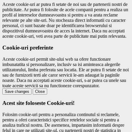
Aceste cookie-uri ar putea fi setate de noi sau de partenerii nostri de
publicitate. Ar putea fi folosite de acele companii pentru a realiza un
profil al intereselor dumneavoastra si pentru a va arata reclame
relevante pe alte site-uri. Nu stocheaza direct informatii cu caracter
personal, ci sunt bazate doar pe identificarea browserului si
dispozitivul dumneavoastra de acces la internet. Daca nu acceptati
aceste cookie-uri, veti avea parte de publicitate mai putin relevanta.
Cookie-uri preferinte
Aceste cookie-uri permit site-ului web sa ofere functionare
imbunatatita si personalizare, inclusiv sa isi aminteasca alegerile
utilizatorului, limba preferata sau locatia. Ele ar putea fi setate de noi
sau de furnizorii terti ale caror servicii le-am adaugat la paginile
noaste. Daca nu acceptati aceste cookie-uri, s-ar putea ca unele sau
toate aceste servicii sa nu functioneze corespunzator.
Save changes
Close
Acest site foloseste Cookie-uri!
Folosim cookie-uri pentru a personaliza continutul si reclamele,
pentru a oferi caracteristici specifice retelelor sociale si pentru a
analiza traficul nostru. De asemenea, impartasim informatii despre
felul in care ne utilizati site-ul, cu partenerii nostri de statistica in