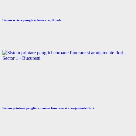
Sistem scriere panglica funerara, florala
Sistem printare panglici coroane funerare si aranjamente flori.