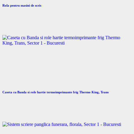
Rola pentru masini de scris
Caseta cu Banda si role hartie termoimprimante frig Thermo King, Trans