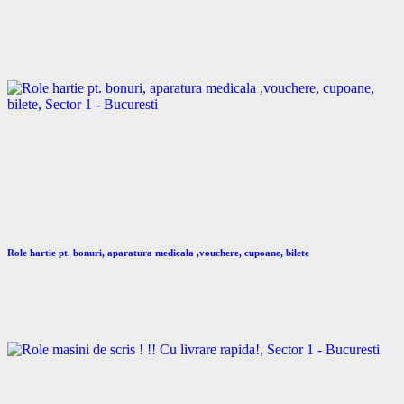
Role hartie pt. bonuri, aparatura medicala ,vouchere, cupoane, bilete