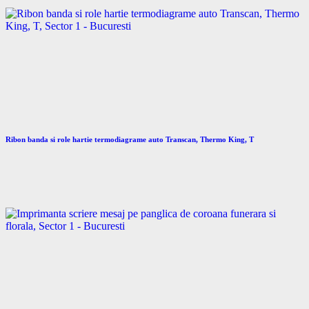
Ribon banda si role hartie termodiagrame auto Transcan, Thermo King, T