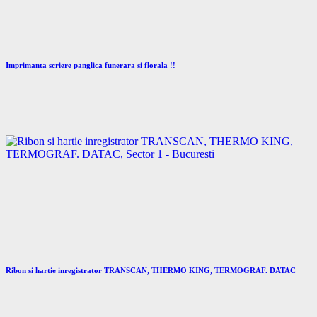
Imprimanta scriere panglica funerara si florala !!
Ribon si hartie inregistrator TRANSCAN, THERMO KING, TERMOGRAF. DATAC