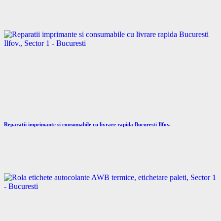
Reparatii imprimante si consumabile cu livrare rapida Bucuresti Ilfov.