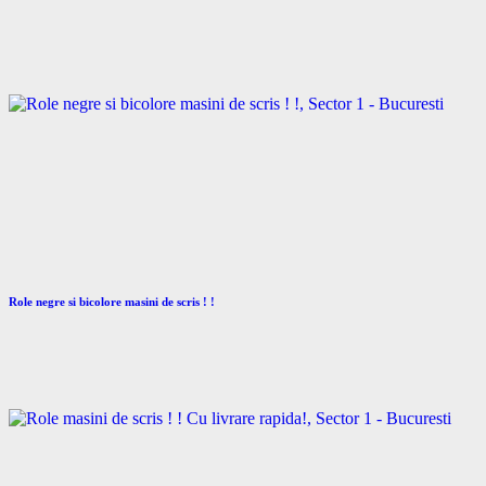
Role negre si bicolore masini de scris ! !