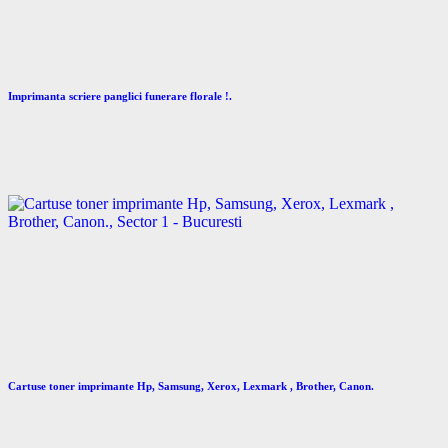
Imprimanta scriere panglici funerare florale !.
Cartuse toner imprimante Hp, Samsung, Xerox, Lexmark , Brother, Canon.