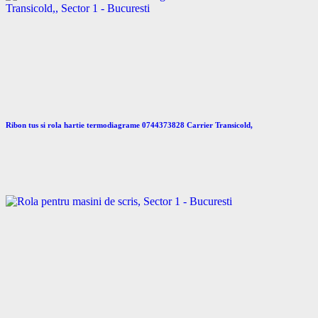
Ribon tus si rola hartie termodiagrame 0744373828 Carrier Transicold,