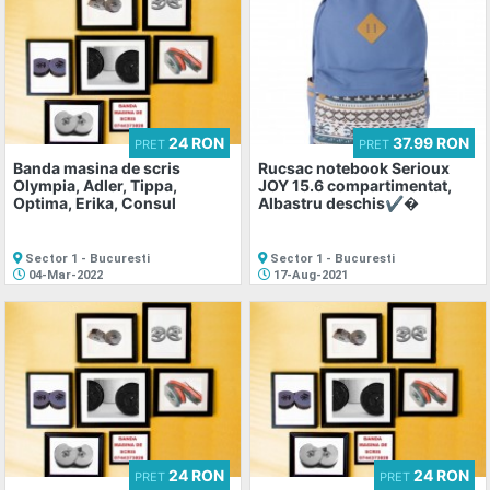
24 RON
37.99 RON
PRET
PRET
Banda masina de scris
Rucsac notebook Serioux
Olympia, Adler, Tippa,
JOY 15.6 compartimentat,
Optima, Erika, Consul
Albastru deschis✔�
Sector 1 - Bucuresti
Sector 1 - Bucuresti
04-Mar-2022
17-Aug-2021
24 RON
24 RON
PRET
PRET