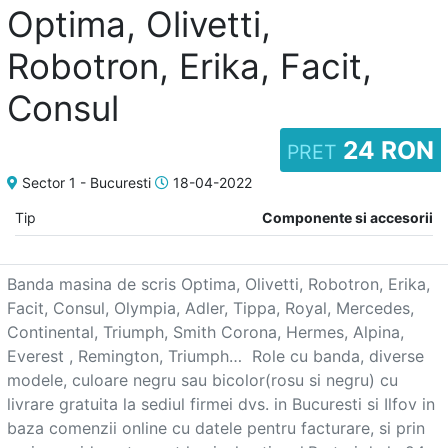
Optima, Olivetti,
Robotron, Erika, Facit,
Adaugă
Consul
anunț
24 RON
PRET
Sector 1 - Bucuresti
18-04-2022
Tip
Componente si accesorii
Favorite
Banda masina de scris Optima, Olivetti, Robotron, Erika, 
Facit, Consul, Olympia, Adler, Tippa, Royal, Mercedes, 
Ajutor
Continental, Triumph, Smith Corona, Hermes, Alpina, 
Everest , Remington, Triumph…  Role cu banda, diverse 
modele, culoare negru sau bicolor(rosu si negru) cu 
livrare gratuita la sediul firmei dvs. in Bucuresti si Ilfov in 
baza comenzii online cu datele pentru facturare, si prin 