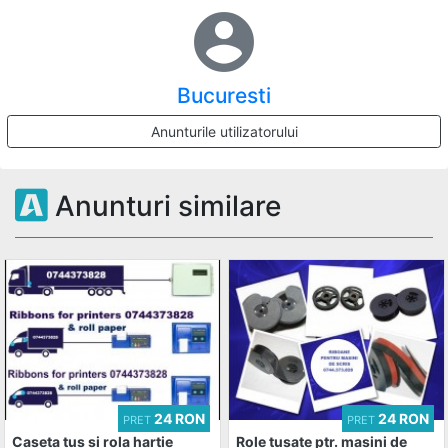
account_circle
Bucuresti
Anunturile utilizatorului
Anunturi similare
24 RON
24 RON
PRET
PRET
Caseta tus si rola hartie
Role tusate ptr. masini de