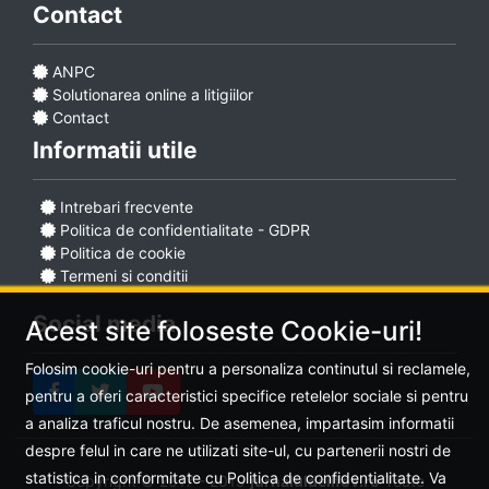
Contact
ANPC
Solutionarea online a litigiilor
Contact
Informatii utile
Intrebari frecvente
Politica de confidentialitate - GDPR
Politica de cookie
Termeni si conditii
Social media
Acest site foloseste Cookie-uri!
Folosim cookie-uri pentru a personaliza continutul si reclamele,
pentru a oferi caracteristici specifice retelelor sociale si pentru
a analiza traficul nostru. De asemenea, impartasim informatii
despre felul in care ne utilizati site-ul, cu partenerii nostri de
statistica in conformitate cu Politica de confidentialitate. Va
Copyright © 2017 - 2019
jurnaluldeilfov.ro
Toate