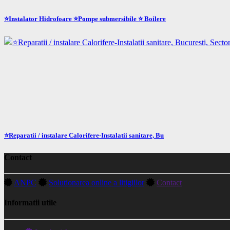
⭐Instalator Hidrofoare ⭐Pompe submersibile ⭐ Boilere
⭐Reparatii / instalare Calorifere-Instalatii sanitare, Bu
Contact
ANPC
Solutionarea online a litigiilor
Contact
Informatii utile