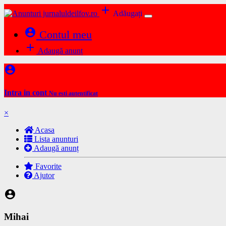
add
Adăugați
account_circle
Contul meu
add
Adaugă anunț
account_circle
Intra in cont
Nu esti autentificat
×
Acasa
Lista anunturi
Adaugă anunț
Favorite
Ajutor
account_circle
Mihai