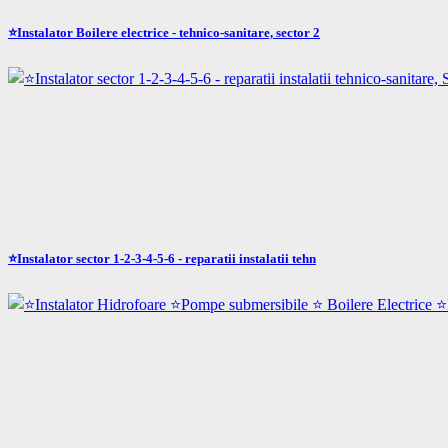
⭐Instalator Boilere electrice - tehnico-sanitare, sector 2
⭐Instalator sector 1-2-3-4-5-6 - reparatii instalatii tehn