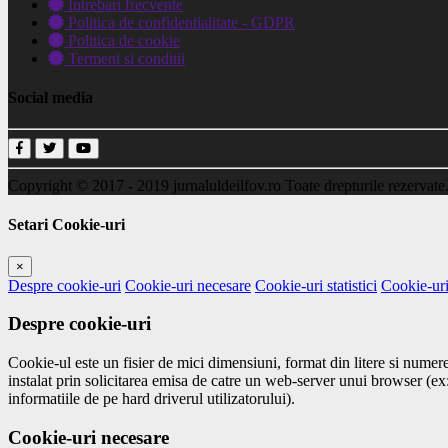
Intrebari frecvente
Politica de confidentialitate - GDPR
Politica de cookie
Termeni si conditii
Social media
Copyright © 2017 - 2019
jurnaluldeilfov.ro
Toate drepturile rezervate
Setari Cookie-uri
×
Despre cookie-uri
Cookie-uri necesare
Cookie-uri statistici
Cookie-uri
Despre cookie-uri
Cookie-ul este un fisier de mici dimensiuni, format din litere si numere
instalat prin solicitarea emisa de catre un web-server unui browser (e
informatiile de pe hard driverul utilizatorului).
Cookie-uri necesare