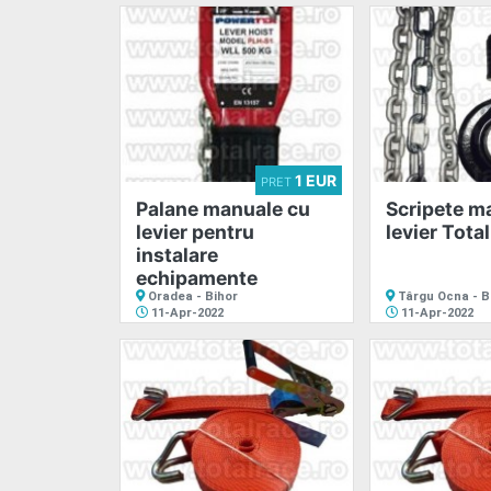
Adaugă
anunț
1 EUR
PRET
Palane manuale cu
Scripete m
levier pentru
levier Tota
Favorite
instalare
echipamente
Oradea - Bihor
Târgu Ocna - 
11-Apr-2022
11-Apr-2022
Ajutor