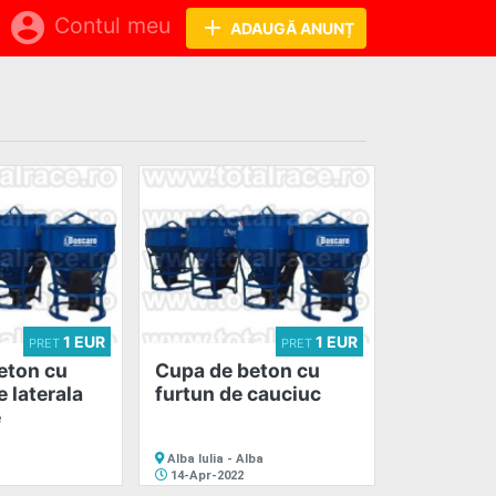
account_circle
Contul meu
add
ADAUGĂ ANUNȚ
1 EUR
1 EUR
PRET
PRET
eton cu
Cupa de beton cu
 laterala
furtun de cauciuc
e
Alba Iulia - Alba
14-Apr-2022