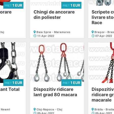
1 EUR
1 EUR
PRET
PRET
orare
Chingi de ancorare
Scripete c
din poliester
livrare sto
Race
luj
Baia Sprie - Maramures
Brașov - Bra
11-Apr-2022
07-Apr-2022
1 EUR
1 EUR
PRET
PRET
ant Total
Dispozitiv ridicare
Dispozitiv
lant grad 80 macara
ridicare g
macarale
- Neamt
Cluj-Napoca - Cluj
Brăila - Braila
05-Apr-2022
05-Apr-2022