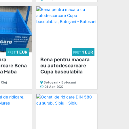
1 EUR
1 EUR
PRET
PRET
ara
Bena pentru macara
rcare Bena
cu autodescarcare
la Haba
Cupa basculabila
 Cluj
Botoșani - Botosani
04-Apr-2022