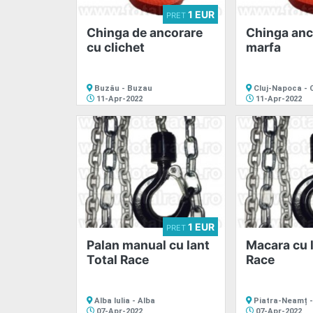
1 EUR
PRET
Chinga de ancorare
Chinga anc
cu clichet
marfa
Buzău - Buzau
Cluj-Napoca - C
11-Apr-2022
11-Apr-2022
1 EUR
PRET
Palan manual cu lant
Macara cu l
Total Race
Race
Alba Iulia - Alba
Piatra-Neamț 
07-Apr-2022
07-Apr-2022