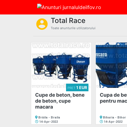
account_circle
Total Race
account_circle
Intra
Toate anunturile utilizatorului
in
cont
Nu
esti
autentificat
Acasa
1 EUR
PRET
Cupe de beton, bene
Cupa de be
de beton, cupe
pentru mac
macara
Lista
Brăila - Braila
Biharia - Bihor
14-Apr-2022
14-Apr-2022
anunturi