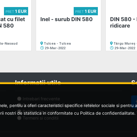
1 EUR
1 EUR
PRET
PRET
cat cu filet
Inel - surub DIN 580
DIN 580 - 
IN 580
ridicare
rita-Nasaud
Tulcea - Tulcea
Târgu Mureș 
29-Mar-2022
29-Mar-2022
Informatii utile
S
Intrebari frecvente
Politica de confidentialitate - GDPR
ele, pentru a oferi caracteristici specifice retelelor sociale si pentr
Politica de cookie
erii nostri de statistica in conformitate cu Politica de confidentialitate
Termeni si conditii