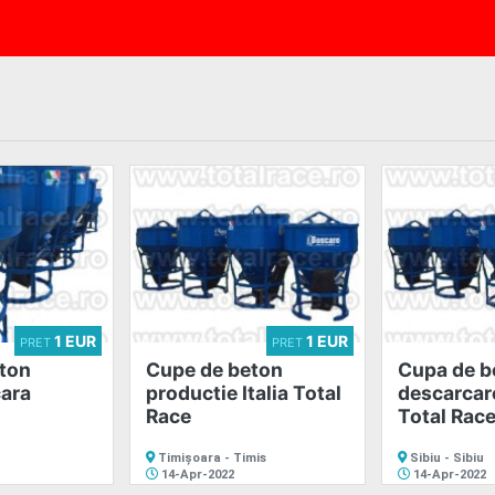
1 EUR
1 EUR
PRET
PRET
ton
Cupe de beton
Cupa de b
ara
productie Italia Total
descarcare
Race
Total Rac
Timișoara - Timis
Sibiu - Sibiu
14-Apr-2022
14-Apr-2022