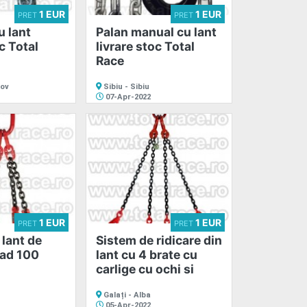
1 EUR
1 EUR
PRET
PRET
u lant
Palan manual cu lant
c Total
livrare stoc Total
Race
sov
Sibiu - Sibiu
07-Apr-2022
1 EUR
1 EUR
PRET
PRET
 lant de
Sistem de ridicare din
rad 100
lant cu 4 brate cu
carlige cu ochi si
Galați - Alba
05-Apr-2022