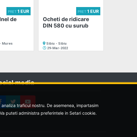
1 EUR
1 EUR
PRET
PRET
Inel de
Ocheti de ridicare
DIN 580 cu surub
- Mures
Sibiu - Sibiu
29-Mar-2022
ocial media
u a analiza traficul nostru. De asemenea, impartasim
. Va puteti administra preferintele in Setari cookie.