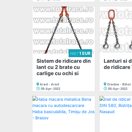
1 EUR
PRET
Sistem de ridicare din
Lanturi si 
lant cu 2 brate cu
de ridicare
carlige cu ochi si
Arad - Arad
Oradea - Bihor
05-Apr-2022
05-Apr-2022