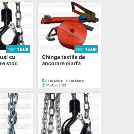
1 EUR
1 EUR
PRET
PRET
ual cu
Chinga textila de
are stoc
ancorare marfa
e
Satu Mare - Satu Mare
11-Apr-2022