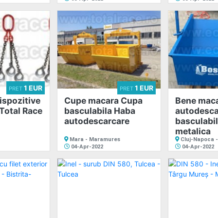
1 EUR
1 EUR
PRET
PRET
dispozitive
Cupe macara Cupa
Bene mac
 Total Race
basculabila Haba
autodesca
autodescarcare
basculabi
metalica
Mara - Maramures
Cluj-Napoca -
04-Apr-2022
04-Apr-2022