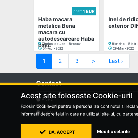
1 EUR
PRET
Haba macara
Inel de ridi
metalica Bena
exterior D
macara cu
autodescarcare Haba
basc
Timișu de Jos - Brasov
Bistrița - Bist
04-Apr-2022
29-Mar-2022
1
2
3
>
Last ›
Contact
Acest site foloseste Cookie-uri!
ANPC
Solutionarea online a litigiilor
Folosim cookie-uri pentru a personaliza continutul si reclam
Contact
informatii despre felul in care ne utilizati site-ul, cu parten
Modific setarile
DA, ACCEPT