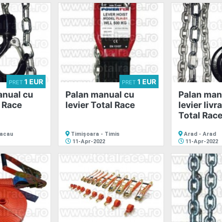
1 EUR
1 EUR
PRET
PRET
anual cu
Palan manual cu
Palan man
l Race
levier Total Race
levier livr
Total Rac
Bacau
Timișoara - Timis
Arad - Arad
11-Apr-2022
11-Apr-2022