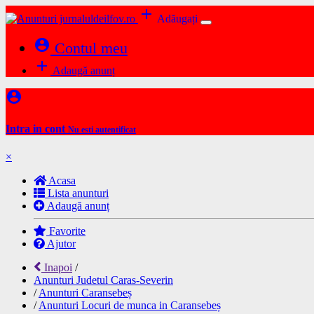
add
Adăugați
account_circle
Contul meu
add
Adaugă anunț
account_circle
Intra in cont
Nu esti autentificat
×
Acasa
Lista anunturi
Adaugă anunț
Favorite
Ajutor
Inapoi
/
Anunturi Judetul Caras-Severin
/
Anunturi Caransebeș
/
Anunturi Locuri de munca in Caransebeș