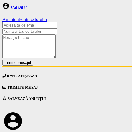
account_circle
Vali2021
Anunturile utilizatorului
Trimite mesajul
07xx - AFIŞEAZĂ
TRIMITE MESAJ
SALVEAZĂ ANUNȚUL
account_circle