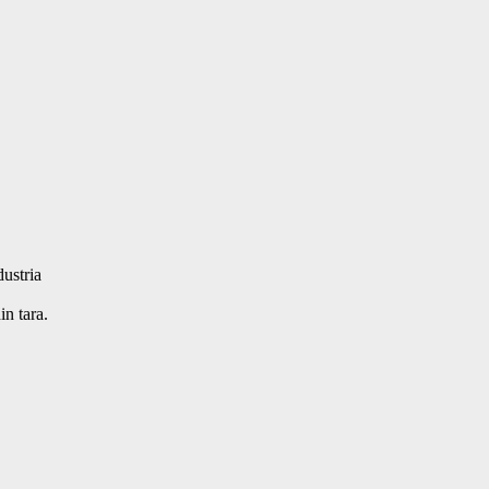
stria 

tara.    
