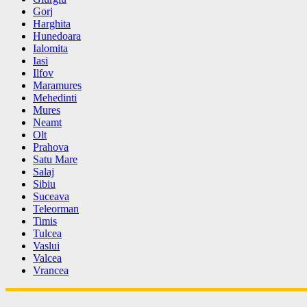
Gorj
Harghita
Hunedoara
Ialomita
Iasi
Ilfov
Maramures
Mehedinti
Mures
Neamt
Olt
Prahova
Satu Mare
Salaj
Sibiu
Suceava
Teleorman
Timis
Tulcea
Vaslui
Valcea
Vrancea