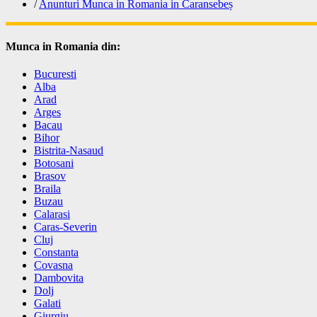
/
Anunturi Munca in Romania in Caransebeș
Munca in Romania din:
Bucuresti
Alba
Arad
Arges
Bacau
Bihor
Bistrita-Nasaud
Botosani
Brasov
Braila
Buzau
Calarasi
Caras-Severin
Cluj
Constanta
Covasna
Dambovita
Dolj
Galati
Giurgiu