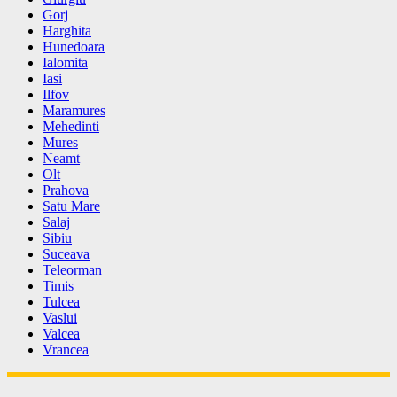
Gorj
Harghita
Hunedoara
Ialomita
Iasi
Ilfov
Maramures
Mehedinti
Mures
Neamt
Olt
Prahova
Satu Mare
Salaj
Sibiu
Suceava
Teleorman
Timis
Tulcea
Vaslui
Valcea
Vrancea