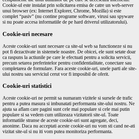
Cookie-ul este instalat prin solicitarea emisa de catre un web-server
unui browser (ex: Internet Explorer, Chrome, Mozilla) si este
complet “pasiv” (nu contine programe software, virusi sau spyware
si nu poate accesa informatiile de pe hard driverul utilizatorului).
Cookie-uri necesare
Aceste cookie-uri sunt necesare ca site-ul web sa functioneze si nu
pot fi dezactivate in sistemele noastre. De obicei, ele sunt setate doar
ca raspuns la actiunile pe care le efectuati pentru a solicita servicii,
precum setarea preferintelor pentru confidentialitate, conectare sau
completarea de formulare. Fara aceste cookie-uri, unele parti ale site-
ului nostru sau serviciul cerut vor fi imposibil de oferit.
Cookie-uri statistici
Aceste cookie-uri ne permit sa numaram vizitele si sursele de trafic
pentru a putea masura si imbunatati performanta site-ului nostru. Ne
ajuta sa aflam care pagini sunt cele mai populare si cele mai putin
populare si sa vedem cum utilizeaza vizitatorii site-ul. Toate
informatiile stranse de aceste cookie-uri sunt agregate, deci,
anonime. Daca nu acceptati aceste cookie-uri nu vom sti cand ne-ati
vizitat site-ul si nu iti vom putea monitoriza performanta.