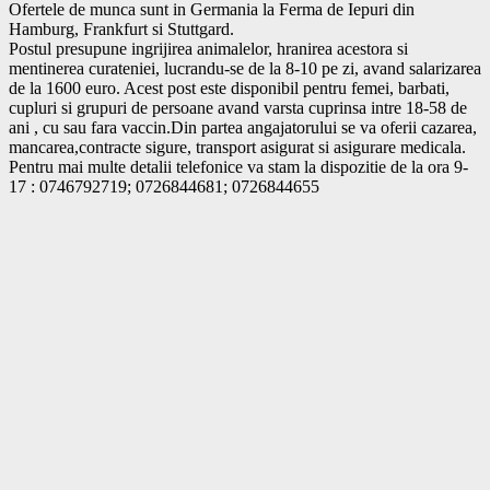
Ofertele de munca sunt in Germania la Ferma de Iepuri din 
Hamburg, Frankfurt si Stuttgard.

Postul presupune ingrijirea animalelor, hranirea acestora si 
mentinerea curateniei, lucrandu-se de la 8-10 pe zi, avand salarizarea 
de la 1600 euro. Acest post este disponibil pentru femei, barbati, 
cupluri si grupuri de persoane avand varsta cuprinsa intre 18-58 de 
ani , cu sau fara vaccin.Din partea angajatorului se va oferii cazarea, 
mancarea,contracte sigure, transport asigurat si asigurare medicala. 
Pentru mai multe detalii telefonice va stam la dispozitie de la ora 9-
17 : 0746792719; 0726844681; 0726844655			