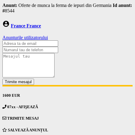
Anunt:
Oferte de munca la ferma de iepuri din Germania
Id anunt:
#
8544
account_circle
France France
Anunturile utilizatorului
Trimite mesajul
1600 EUR
07xx - AFIŞEAZĂ
TRIMITE MESAJ
SALVEAZĂ ANUNȚUL