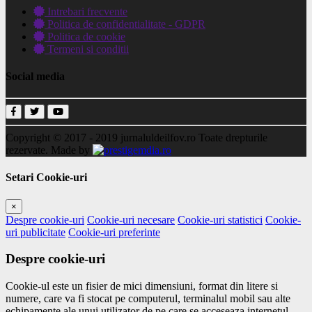
Intrebari frecvente
Politica de confidentialitate - GDPR
Politica de cookie
Termeni si conditii
Social media
Copyright © 2017 - 2019
jurnaluldeilfov.ro
Toate drepturile
rezervate.
Made by
Setari Cookie-uri
×
Despre cookie-uri
Cookie-uri necesare
Cookie-uri statistici
Cookie-
uri publicitate
Cookie-uri preferinte
Despre cookie-uri
Cookie-ul este un fisier de mici dimensiuni, format din litere si
numere, care va fi stocat pe computerul, terminalul mobil sau alte
echipamente ale unui utilizator de pe care se acceseaza internetul.