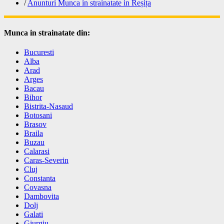
/
Anunturi Munca in strainatate in Reșița
Munca in strainatate din:
Bucuresti
Alba
Arad
Arges
Bacau
Bihor
Bistrita-Nasaud
Botosani
Brasov
Braila
Buzau
Calarasi
Caras-Severin
Cluj
Constanta
Covasna
Dambovita
Dolj
Galati
Giurgiu