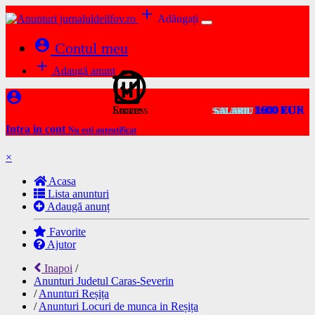
add
Adăugați
account_circle
Contul meu
add
Adaugă anunț
account_circle
Success
Eroare
1.600 EUR
1600 RON
1600 EUR
1600 EUR
1600 EUR
1800 EUR
1600 EUR
1600 EUR
SALARIU
SALARIU
SALARIU
SALARIU
SALARIU
SALARIU
SALARIU
SALARIU
Intra in cont
Nu esti autentificat
×
Acasa
Lista anunturi
Adaugă anunț
Favorite
Ajutor
Inapoi
/
Anunturi Judetul Caras-Severin
/
Anunturi Reșița
/
Anunturi Locuri de munca in Reșița