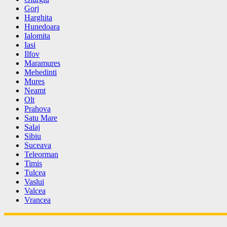
Gorj
Harghita
Hunedoara
Ialomita
Iasi
Ilfov
Maramures
Mehedinti
Mures
Neamt
Olt
Prahova
Satu Mare
Salaj
Sibiu
Suceava
Teleorman
Timis
Tulcea
Vaslui
Valcea
Vrancea