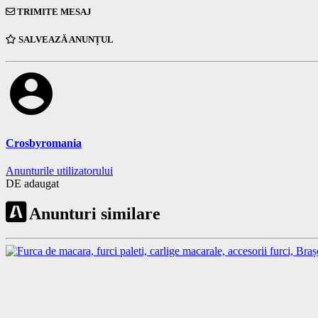
TRIMITE MESAJ
SALVEAZĂ ANUNȚUL
account_circle
Crosbyromania
Anunturile utilizatorului
DE adaugat
Anunturi similare