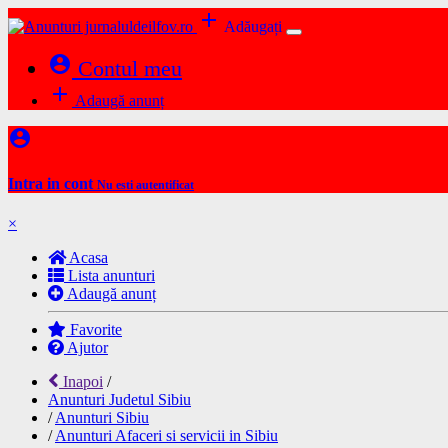
add
Adăugați
account_circle
Contul meu
add
Adaugă anunț
account_circle
Intra in cont
Nu esti autentificat
×
Acasa
Lista anunturi
Adaugă anunț
Favorite
Ajutor
Inapoi
/
Anunturi Judetul Sibiu
/
Anunturi Sibiu
/
Anunturi Afaceri si servicii in Sibiu