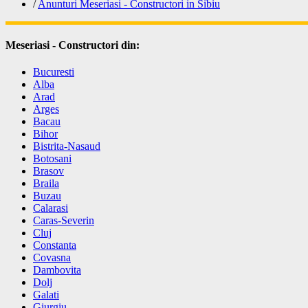
/
Anunturi Meseriasi - Constructori in Sibiu
Meseriasi - Constructori din:
Bucuresti
Alba
Arad
Arges
Bacau
Bihor
Bistrita-Nasaud
Botosani
Brasov
Braila
Buzau
Calarasi
Caras-Severin
Cluj
Constanta
Covasna
Dambovita
Dolj
Galati
Giurgiu