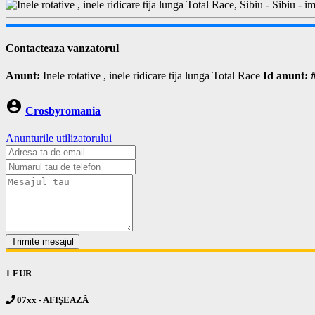
Contacteaza vanzatorul
Anunt:
Inele rotative , inele ridicare tija lunga Total Race
Id anunt: 
account_circle
Crosbyromania
Anunturile utilizatorului
Trimite mesajul
1 EUR
07xx - AFIŞEAZĂ