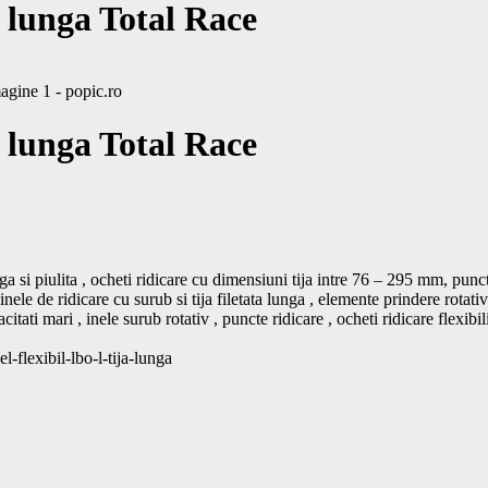
ja lunga Total Race
ja lunga Total Race
 si piulita , ocheti ridicare cu dimensiuni tija intre 76 – 295 mm, puncte 
nele de ridicare cu surub si tija filetata lunga , elemente prindere rotativ
acitati mari , inele surub rotativ , puncte ridicare , ocheti ridicare flexibil
Pentru preturi si disponibilitate stoc : https://lanturimacara.ro/produs/inel-flexibil-lbo-l-tija-lunga			