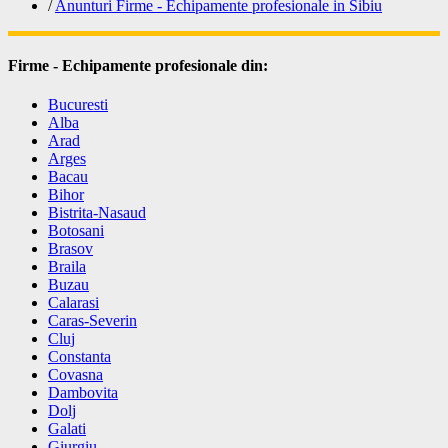
/
Anunturi Firme - Echipamente profesionale in Sibiu
Firme - Echipamente profesionale din:
Bucuresti
Alba
Arad
Arges
Bacau
Bihor
Bistrita-Nasaud
Botosani
Brasov
Braila
Buzau
Calarasi
Caras-Severin
Cluj
Constanta
Covasna
Dambovita
Dolj
Galati
Giurgiu