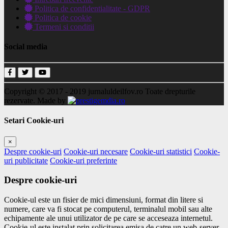
Politica de confidentialitate - GDPR
Politica de cookie
Termeni si conditii
Social media
Copyright © 2017 - 2019
jurnaluldeilfov.ro
Toate drepturile
rezervate.
Made by
Setari Cookie-uri
×
Despre cookie-uri
Cookie-uri necesare
Cookie-uri statistici
Cookie-
uri publicitate
Cookie-uri preferinte
Despre cookie-uri
Cookie-ul este un fisier de mici dimensiuni, format din litere si
numere, care va fi stocat pe computerul, terminalul mobil sau alte
echipamente ale unui utilizator de pe care se acceseaza internetul.
Cookie-ul este instalat prin solicitarea emisa de catre un web-server