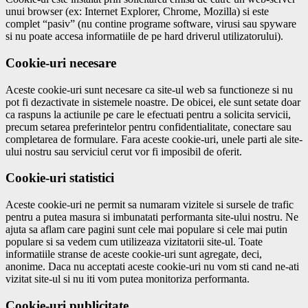
unui browser (ex: Internet Explorer, Chrome, Mozilla) si este
complet “pasiv” (nu contine programe software, virusi sau spyware
si nu poate accesa informatiile de pe hard driverul utilizatorului).
Cookie-uri necesare
Aceste cookie-uri sunt necesare ca site-ul web sa functioneze si nu
pot fi dezactivate in sistemele noastre. De obicei, ele sunt setate doar
ca raspuns la actiunile pe care le efectuati pentru a solicita servicii,
precum setarea preferintelor pentru confidentialitate, conectare sau
completarea de formulare. Fara aceste cookie-uri, unele parti ale site-
ului nostru sau serviciul cerut vor fi imposibil de oferit.
Cookie-uri statistici
Aceste cookie-uri ne permit sa numaram vizitele si sursele de trafic
pentru a putea masura si imbunatati performanta site-ului nostru. Ne
ajuta sa aflam care pagini sunt cele mai populare si cele mai putin
populare si sa vedem cum utilizeaza vizitatorii site-ul. Toate
informatiile stranse de aceste cookie-uri sunt agregate, deci,
anonime. Daca nu acceptati aceste cookie-uri nu vom sti cand ne-ati
vizitat site-ul si nu iti vom putea monitoriza performanta.
Cookie-uri publicitate