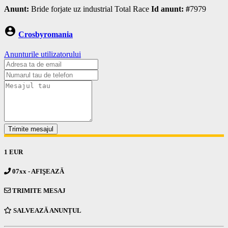
Anunt:
Bride forjate uz industrial Total Race
Id anunt: #
7979
account_circle
Crosbyromania
Anunturile utilizatorului
Trimite mesajul
1 EUR
07xx - AFIŞEAZĂ
TRIMITE MESAJ
SALVEAZĂ ANUNȚUL