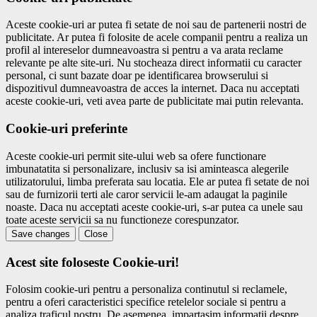
Aceste cookie-uri ar putea fi setate de noi sau de partenerii nostri de
publicitate. Ar putea fi folosite de acele companii pentru a realiza un
profil al intereselor dumneavoastra si pentru a va arata reclame
relevante pe alte site-uri. Nu stocheaza direct informatii cu caracter
personal, ci sunt bazate doar pe identificarea browserului si
dispozitivul dumneavoastra de acces la internet. Daca nu acceptati
aceste cookie-uri, veti avea parte de publicitate mai putin relevanta.
Cookie-uri preferinte
Aceste cookie-uri permit site-ului web sa ofere functionare
imbunatatita si personalizare, inclusiv sa isi aminteasca alegerile
utilizatorului, limba preferata sau locatia. Ele ar putea fi setate de noi
sau de furnizorii terti ale caror servicii le-am adaugat la paginile
noaste. Daca nu acceptati aceste cookie-uri, s-ar putea ca unele sau
toate aceste servicii sa nu functioneze corespunzator.
Save changes
Close
Acest site foloseste Cookie-uri!
Folosim cookie-uri pentru a personaliza continutul si reclamele,
pentru a oferi caracteristici specifice retelelor sociale si pentru a
analiza traficul nostru. De asemenea, impartasim informatii despre