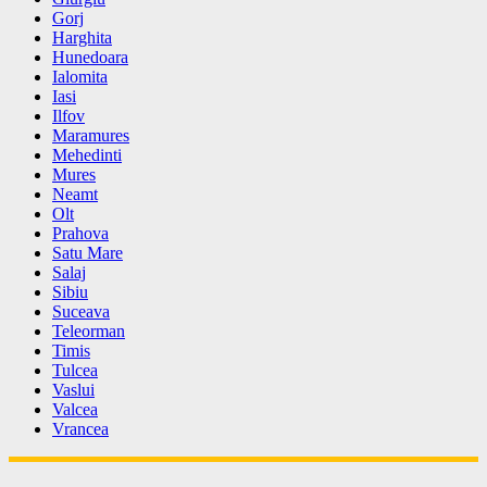
Gorj
Harghita
Hunedoara
Ialomita
Iasi
Ilfov
Maramures
Mehedinti
Mures
Neamt
Olt
Prahova
Satu Mare
Salaj
Sibiu
Suceava
Teleorman
Timis
Tulcea
Vaslui
Valcea
Vrancea