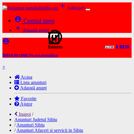
add
Adăugați
account_circle
Contul meu
add
Adaugă anunț
account_circle
Success
Eroare
1 RON
1 EUR
1 EUR
1 EUR
1 EUR
1 EUR
1 EUR
1 EUR
1 EUR
1 EUR
PRET
PRET
PRET
PRET
PRET
PRET
PRET
PRET
PRET
PRET
Intra in cont
Nu esti autentificat
×
Acasa
Lista anunturi
Adaugă anunț
Favorite
Ajutor
Inapoi
/
Anunturi Judetul Sibiu
/
Anunturi Sibiu
/
Anunturi Afaceri si servicii in Sibiu