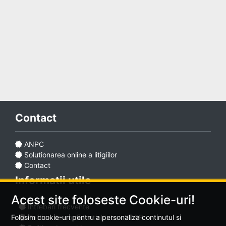
Adaugă
anunț
Contact
Favorite
ANPC
Solutionarea online a litigiilor
Ajutor
Contact
Informatii utile
Acest site foloseste Cookie-uri!
Intrebari frecvente
Politica de confidentialitate - GDPR
Folosim cookie-uri pentru a personaliza continutul si