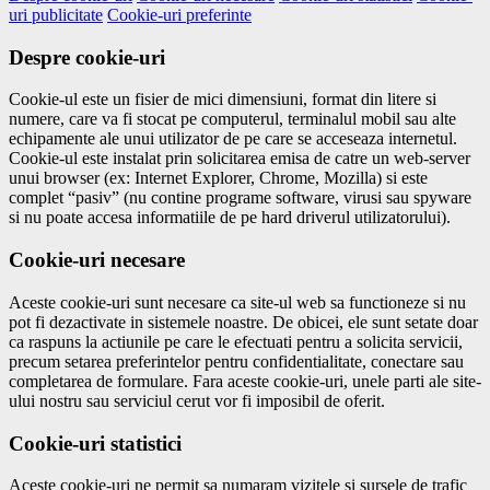
uri publicitate
Cookie-uri preferinte
Despre cookie-uri
Cookie-ul este un fisier de mici dimensiuni, format din litere si
numere, care va fi stocat pe computerul, terminalul mobil sau alte
echipamente ale unui utilizator de pe care se acceseaza internetul.
Cookie-ul este instalat prin solicitarea emisa de catre un web-server
unui browser (ex: Internet Explorer, Chrome, Mozilla) si este
complet “pasiv” (nu contine programe software, virusi sau spyware
si nu poate accesa informatiile de pe hard driverul utilizatorului).
Cookie-uri necesare
Aceste cookie-uri sunt necesare ca site-ul web sa functioneze si nu
pot fi dezactivate in sistemele noastre. De obicei, ele sunt setate doar
ca raspuns la actiunile pe care le efectuati pentru a solicita servicii,
precum setarea preferintelor pentru confidentialitate, conectare sau
completarea de formulare. Fara aceste cookie-uri, unele parti ale site-
ului nostru sau serviciul cerut vor fi imposibil de oferit.
Cookie-uri statistici
Aceste cookie-uri ne permit sa numaram vizitele si sursele de trafic