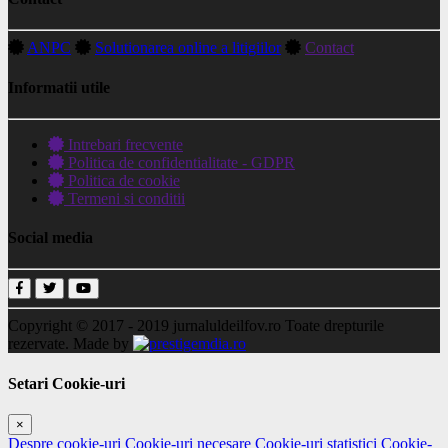
ANPC
Solutionarea online a litigiilor
Contact
Informatii utile
Intrebari frecvente
Politica de confidentialitate - GDPR
Politica de cookie
Termeni si conditii
Social media
Copyright © 2017 - 2019
jurnaluldeilfov.ro
Toate drepturile
rezervate.
Made by
Setari Cookie-uri
×
Despre cookie-uri
Cookie-uri necesare
Cookie-uri statistici
Cookie-