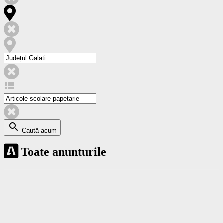
view_list
search
Caută acum
Toate anunturile