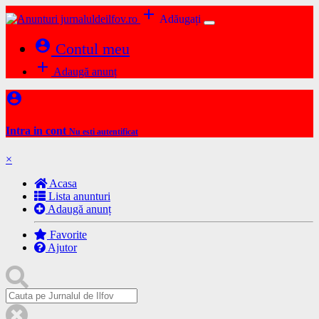
add
Adăugați
account_circle
Contul meu
add
Adaugă anunț
account_circle
Intra in cont
Nu esti autentificat
×
Acasa
Lista anunturi
Adaugă anunț
Favorite
Ajutor