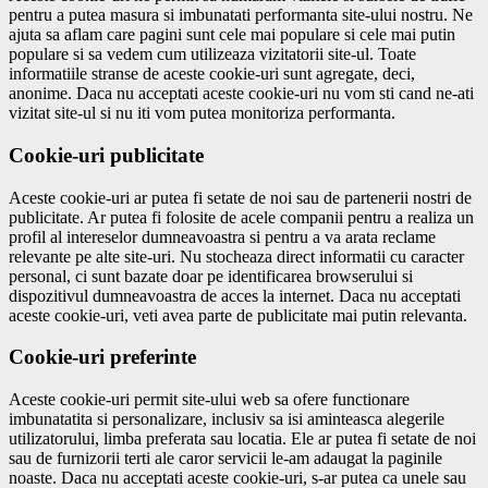
pentru a putea masura si imbunatati performanta site-ului nostru. Ne
ajuta sa aflam care pagini sunt cele mai populare si cele mai putin
populare si sa vedem cum utilizeaza vizitatorii site-ul. Toate
informatiile stranse de aceste cookie-uri sunt agregate, deci,
anonime. Daca nu acceptati aceste cookie-uri nu vom sti cand ne-ati
vizitat site-ul si nu iti vom putea monitoriza performanta.
Cookie-uri publicitate
Aceste cookie-uri ar putea fi setate de noi sau de partenerii nostri de
publicitate. Ar putea fi folosite de acele companii pentru a realiza un
profil al intereselor dumneavoastra si pentru a va arata reclame
relevante pe alte site-uri. Nu stocheaza direct informatii cu caracter
personal, ci sunt bazate doar pe identificarea browserului si
dispozitivul dumneavoastra de acces la internet. Daca nu acceptati
aceste cookie-uri, veti avea parte de publicitate mai putin relevanta.
Cookie-uri preferinte
Aceste cookie-uri permit site-ului web sa ofere functionare
imbunatatita si personalizare, inclusiv sa isi aminteasca alegerile
utilizatorului, limba preferata sau locatia. Ele ar putea fi setate de noi
sau de furnizorii terti ale caror servicii le-am adaugat la paginile
noaste. Daca nu acceptati aceste cookie-uri, s-ar putea ca unele sau