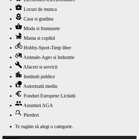
business_center
Locuri de munca
local_florist
Casa si gradina
shopping_basket
Moda si frumusete
child_friendly
Mama si copilul
directions_bike
Hobby-Sport-Timp liber
agriculture
Animale-Agro si Industrie
build
Afaceri si servicii
location_city
Institutii publice
nature_people
Autorizatii mediu
euro
Fonduri Europene Licitatii
group
Anunturi AGA
search_off
Pierderi
Te rugăm să alegi o categorie.
Contact