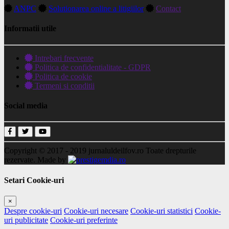
ANPC
Solutionarea online a litigiilor
Contact
Informatii utile
Intrebari frecvente
Politica de confidentialitate - GDPR
Politica de cookie
Termeni si conditii
Social media
Copyright © 2017 - 2019
jurnaluldeilfov.ro
Toate drepturile
rezervate.
Made by
Setari Cookie-uri
×
Despre cookie-uri
Cookie-uri necesare
Cookie-uri statistici
Cookie-
uri publicitate
Cookie-uri preferinte