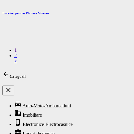
Inscrieri pentru Planasa Viveros
1
2
>
arrow_back
Categorii
close
directions_car
Auto-Moto-Ambarcatiuni
business
Imobiliare
phone_iphone
Electronice-Electrocasnice
business_center
Locuri de munca