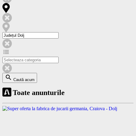
view_list
search
Caută acum
Toate anunturile