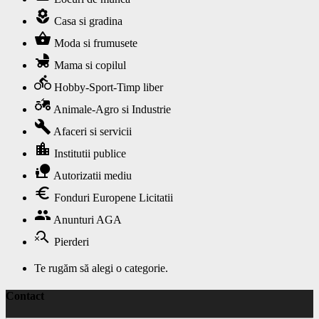
local_florist
Casa si gradina
shopping_basket
Moda si frumusete
child_friendly
Mama si copilul
directions_bike
Hobby-Sport-Timp liber
agriculture
Animale-Agro si Industrie
build
Afaceri si servicii
location_city
Institutii publice
nature_people
Autorizatii mediu
euro
Fonduri Europene Licitatii
group
Anunturi AGA
search_off
Pierderi
Te rugăm să alegi o categorie.
Contact