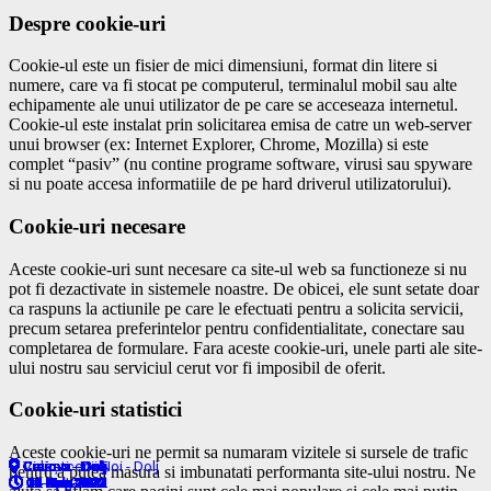
Despre cookie-uri
Cookie-ul este un fisier de mici dimensiuni, format din litere si
numere, care va fi stocat pe computerul, terminalul mobil sau alte
echipamente ale unui utilizator de pe care se acceseaza internetul.
Cookie-ul este instalat prin solicitarea emisa de catre un web-server
unui browser (ex: Internet Explorer, Chrome, Mozilla) si este
complet “pasiv” (nu contine programe software, virusi sau spyware
si nu poate accesa informatiile de pe hard driverul utilizatorului).
Cookie-uri necesare
Aceste cookie-uri sunt necesare ca site-ul web sa functioneze si nu
pot fi dezactivate in sistemele noastre. De obicei, ele sunt setate doar
ca raspuns la actiunile pe care le efectuati pentru a solicita servicii,
precum setarea preferintelor pentru confidentialitate, conectare sau
completarea de formulare. Fara aceste cookie-uri, unele parti ale site-
ului nostru sau serviciul cerut vor fi imposibil de oferit.
Cookie-uri statistici
Aceste cookie-uri ne permit sa numaram vizitele si sursele de trafic
Craiova - Dolj
Craiova - Dolj
Craiova - Dolj
Craiova - Dolj
Ciupercenii Noi - Dolj
Craiova - Dolj
Craiova - Dolj
Craiova - Dolj
Craiova - Dolj
Craiova - Dolj
Craiova - Dolj
Craiova - Dolj
Craiova - Dolj
Craiova - Dolj
Craiova - Dolj
Craiova - Dolj
Velești - Dolj
Craiova - Dolj
Craiova - Dolj
Craiova - Dolj
Craiova - Dolj
Craiova - Dolj
Craiova - Dolj
Craiova - Dolj
Craiova - Dolj
Craiova - Dolj
Craiova - Dolj
Craiova - Dolj
Craiova - Dolj
Craiova - Dolj
Craiova - Dolj
Craiova - Dolj
Craiova - Dolj
Craiova - Dolj
Craiova - Dolj
Craiova - Dolj
Craiova - Dolj
Craiova - Dolj
Craiova - Dolj
Craiova - Dolj
Craiova - Dolj
pentru a putea masura si imbunatati performanta site-ului nostru. Ne
19-Apr-2022
19-Apr-2022
13-Apr-2022
13-Apr-2022
07-Apr-2022
18-Mar-2022
16-Mar-2022
10-Mar-2022
08-Mar-2022
03-Mar-2022
22-Feb-2022
22-Feb-2022
21-Feb-2022
16-Feb-2022
14-Feb-2022
11-Feb-2022
10-Feb-2022
08-Dec-2021
03-Dec-2021
30-Nov-2021
22-Nov-2021
17-Nov-2021
17-Nov-2021
11-Nov-2021
09-Nov-2021
02-Nov-2021
12-Oct-2021
04-Oct-2021
27-Sep-2021
24-Sep-2021
20-Sep-2021
09-Sep-2021
12-Jul-2021
12-Jul-2021
14-Apr-2022
22-Mar-2022
01-Mar-2022
03-Feb-2022
17-Aug-2021
23-Jun-2021
25-Feb-2022