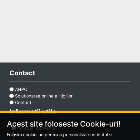
Adaugă
anunț
Contact
Favorite
ANPC
Solutionarea online a litigiilor
Ajutor
Contact
Informatii utile
Acest site foloseste Cookie-uri!
Intrebari frecvente
Politica de confidentialitate - GDPR
Folosim cookie-uri pentru a personaliza continutul si