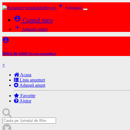
add
Adăugați
account_circle
Contul meu
add
Adaugă anunț
account_circle
Intra in cont
Nu esti autentificat
×
Acasa
Lista anunturi
Adaugă anunț
Favorite
Ajutor