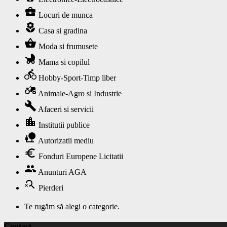
business_center
Locuri de munca
local_florist
Casa si gradina
shopping_basket
Moda si frumusete
child_friendly
Mama si copilul
directions_bike
Hobby-Sport-Timp liber
agriculture
Animale-Agro si Industrie
build
Afaceri si servicii
location_city
Institutii publice
nature_people
Autorizatii mediu
euro
Fonduri Europene Licitatii
group
Anunturi AGA
search_off
Pierderi
Te rugăm să alegi o categorie.
Contact