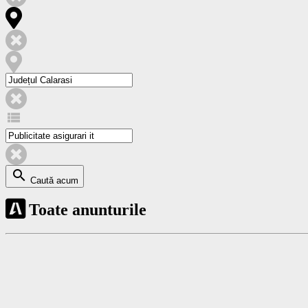
view_list
search
Caută acum
Toate anunturile