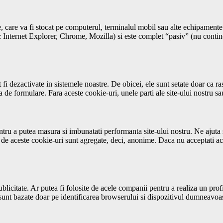
, care va fi stocat pe computerul, terminalul mobil sau alte echipamente 
x: Internet Explorer, Chrome, Mozilla) si este complet “pasiv” (nu cont
i dezactivate in sistemele noastre. De obicei, ele sunt setate doar ca ras
 de formulare. Fara aceste cookie-uri, unele parti ale site-ului nostru sau
ntru a putea masura si imbunatati performanta site-ului nostru. Ne ajuta
se de aceste cookie-uri sunt agregate, deci, anonime. Daca nu acceptati ace
ublicitate. Ar putea fi folosite de acele companii pentru a realiza un pro
i sunt bazate doar pe identificarea browserului si dispozitivul dumneavoas