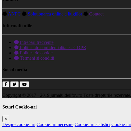
ANPC
Solutionarea online a litigiilor
Contact
Informatii utile
Intrebari frecvente
Politica de confidentialitate - GDPR
Politica de cookie
Termeni si conditii
Social media
Copyright © 2017 - 2019
jurnaluldeilfov.ro
Toate drepturile rezervate
Setari Cookie-uri
×
Despre cookie-uri
Cookie-uri necesare
Cookie-uri statistici
Cookie-uri