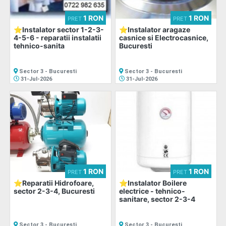
1 RON
1 RON
PRET
PRET
⭐Instalator sector 1-2-3-
⭐Instalator aragaze
Adaugă
4-5-6 - reparatii instalatii
casnice si Electrocasnice,
tehnico-sanita
Bucuresti
anunț
Sector 3 - Bucuresti
Sector 3 - Bucuresti
31-Jul-2026
31-Jul-2026
Favorite
Ajutor
1 RON
1 RON
PRET
PRET
⭐Reparatii Hidrofoare,
⭐Instalator Boilere
sector 2-3-4, Bucuresti
electrice - tehnico-
sanitare, sector 2-3-4
Sector 3 - Bucuresti
Sector 3 - Bucuresti