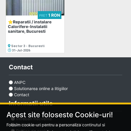
1 RON
PRET
⭐Reparatii / instalare
Calorifere-Instalatii
sanitare, Bucuresti
Sector 3 - Bucuresti
31-Jul-2026
Contact
ANPC
Solutionarea online a litigiilor
Contact
Informatii utile
Acest site foloseste Cookie-uri!
Intrebari frecvente
Politica de confidentialitate - GDPR
Folosim cookie-uri pentru a personaliza continutul si
Politica de cookie