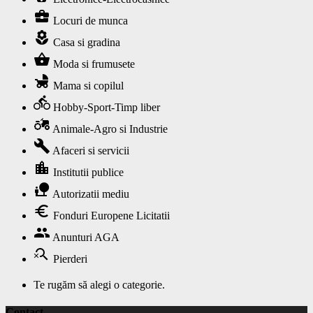
business_center
Locuri de munca
local_florist
Casa si gradina
shopping_basket
Moda si frumusete
child_friendly
Mama si copilul
directions_bike
Hobby-Sport-Timp liber
agriculture
Animale-Agro si Industrie
build
Afaceri si servicii
location_city
Institutii publice
nature_people
Autorizatii mediu
euro
Fonduri Europene Licitatii
group
Anunturi AGA
search_off
Pierderi
Te rugăm să alegi o categorie.
Contact