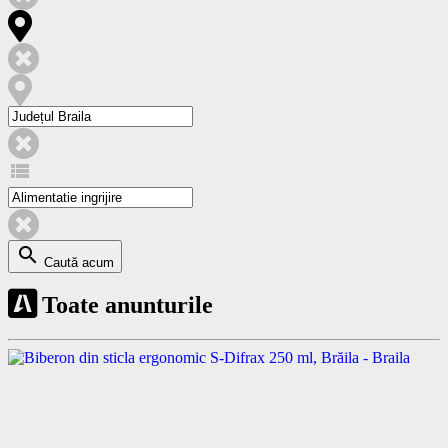
view_list
search
Caută acum
Toate anunturile