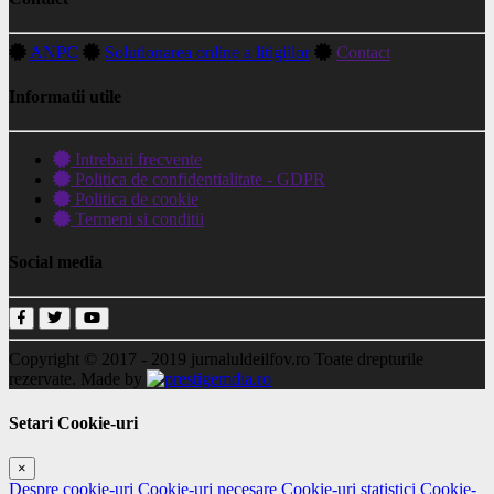
ANPC
Solutionarea online a litigiilor
Contact
Informatii utile
Intrebari frecvente
Politica de confidentialitate - GDPR
Politica de cookie
Termeni si conditii
Social media
Copyright © 2017 - 2019
jurnaluldeilfov.ro
Toate drepturile
rezervate.
Made by
Setari Cookie-uri
×
Despre cookie-uri
Cookie-uri necesare
Cookie-uri statistici
Cookie-