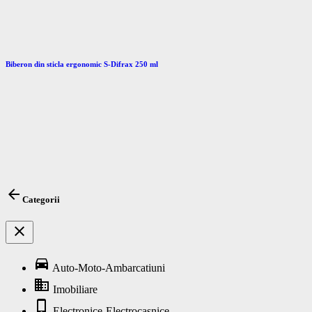
Biberon din sticla ergonomic S-Difrax 250 ml
arrow_back
Categorii
close
directions_car
Auto-Moto-Ambarcatiuni
business
Imobiliare
phone_iphone
Electronice-Electrocasnice