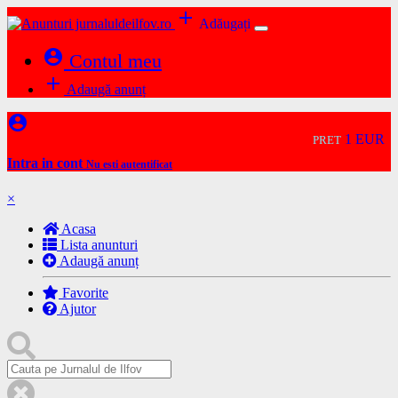
add
Adăugați
account_circle
Contul meu
add
Adaugă anunț
account_circle
1 EUR
PRET
Intra in cont
Nu esti autentificat
×
Acasa
Lista anunturi
Adaugă anunț
Favorite
Ajutor