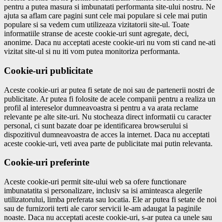
pentru a putea masura si imbunatati performanta site-ului nostru. Ne
ajuta sa aflam care pagini sunt cele mai populare si cele mai putin
populare si sa vedem cum utilizeaza vizitatorii site-ul. Toate
informatiile stranse de aceste cookie-uri sunt agregate, deci,
anonime. Daca nu acceptati aceste cookie-uri nu vom sti cand ne-ati
vizitat site-ul si nu iti vom putea monitoriza performanta.
Cookie-uri publicitate
Aceste cookie-uri ar putea fi setate de noi sau de partenerii nostri de
publicitate. Ar putea fi folosite de acele companii pentru a realiza un
profil al intereselor dumneavoastra si pentru a va arata reclame
relevante pe alte site-uri. Nu stocheaza direct informatii cu caracter
personal, ci sunt bazate doar pe identificarea browserului si
dispozitivul dumneavoastra de acces la internet. Daca nu acceptati
aceste cookie-uri, veti avea parte de publicitate mai putin relevanta.
Cookie-uri preferinte
Aceste cookie-uri permit site-ului web sa ofere functionare
imbunatatita si personalizare, inclusiv sa isi aminteasca alegerile
utilizatorului, limba preferata sau locatia. Ele ar putea fi setate de noi
sau de furnizorii terti ale caror servicii le-am adaugat la paginile
noaste. Daca nu acceptati aceste cookie-uri, s-ar putea ca unele sau