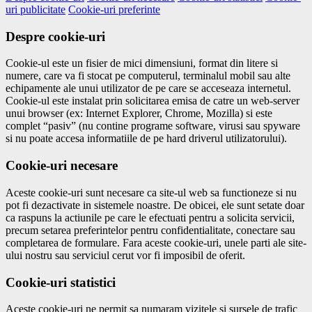
uri publicitate
Cookie-uri preferinte
Despre cookie-uri
Cookie-ul este un fisier de mici dimensiuni, format din litere si
numere, care va fi stocat pe computerul, terminalul mobil sau alte
echipamente ale unui utilizator de pe care se acceseaza internetul.
Cookie-ul este instalat prin solicitarea emisa de catre un web-server
unui browser (ex: Internet Explorer, Chrome, Mozilla) si este
complet “pasiv” (nu contine programe software, virusi sau spyware
si nu poate accesa informatiile de pe hard driverul utilizatorului).
Cookie-uri necesare
Aceste cookie-uri sunt necesare ca site-ul web sa functioneze si nu
pot fi dezactivate in sistemele noastre. De obicei, ele sunt setate doar
ca raspuns la actiunile pe care le efectuati pentru a solicita servicii,
precum setarea preferintelor pentru confidentialitate, conectare sau
completarea de formulare. Fara aceste cookie-uri, unele parti ale site-
ului nostru sau serviciul cerut vor fi imposibil de oferit.
Cookie-uri statistici
Aceste cookie-uri ne permit sa numaram vizitele si sursele de trafic